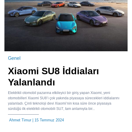
Genel
Xiaomi SU8 İddiaları
Yalanlandı
Elektrikli otomobil pazarına etkileyici bir giriş yapan Xiaomi, yeni
otomobilleri Xiaomi SU8’i çok yakında piyasaya sürecekleri iddialarını
yalanladı. Çinli teknoloji devi Xiaomi’nin kısa süre önce piyasaya
sürdüğü ilk elektrikli otomobili SU7, tam anlamıyla bir...
Ahmet Timur
| 15 Temmuz 2024