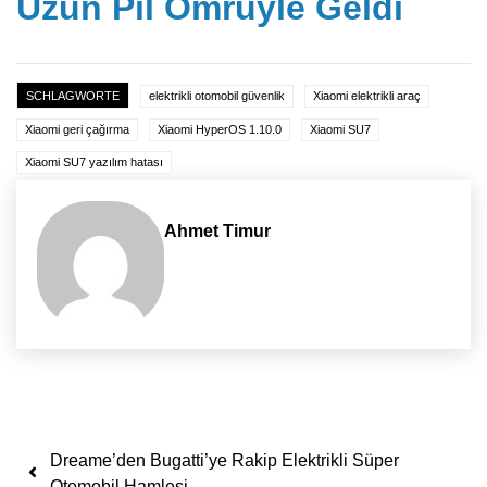
Uzun Pil Ömrüyle Geldi
SCHLAGWORTE
elektrikli otomobil güvenlik
Xiaomi elektrikli araç
Xiaomi geri çağırma
Xiaomi HyperOS 1.10.0
Xiaomi SU7
Xiaomi SU7 yazılım hatası
Ahmet Timur
Yazı dolaşımı
Dreame’den Bugatti’ye Rakip Elektrikli Süper
Otomobil Hamlesi