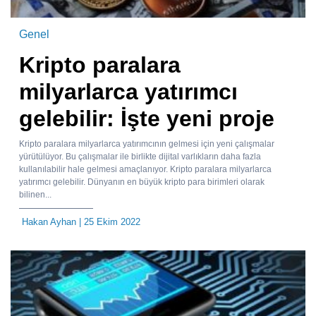
Genel
Kripto paralara
milyarlarca yatırımcı
gelebilir: İşte yeni proje
Kripto paralara milyarlarca yatırımcının gelmesi için yeni çalışmalar
yürütülüyor. Bu çalışmalar ile birlikte dijital varlıkların daha fazla
kullanılabilir hale gelmesi amaçlanıyor. Kripto paralara milyarlarca
yatırımcı gelebilir. Dünyanın en büyük kripto para birimleri olarak
bilinen...
Hakan Ayhan
| 25 Ekim 2022