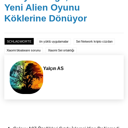
Yeni Alien Oyunu
Köklerine Dönüyor
SCHLAGWORTE
ön yüklü uygulamalar
Sei Network kripto cüzdan
Xiaomi bloatware sorunu
Xiaomi Sei ortaklığı
Yalçın AS
Yazı dolaşımı