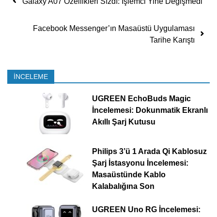
Galaxy A07 Özellikleri Sızdı: İşlemci Yine Değişmedi
Facebook Messenger’ın Masaüstü Uygulaması
Tarihe Karıştı
İNCELEME
UGREEN EchoBuds Magic
İncelemesi: Dokunmatik Ekranlı
Akıllı Şarj Kutusu
Philips 3’ü 1 Arada Qi Kablosuz
Şarj İstasyonu İncelemesi:
Masaüstünde Kablo
Kalabalığına Son
UGREEN Uno RG İncelemesi: