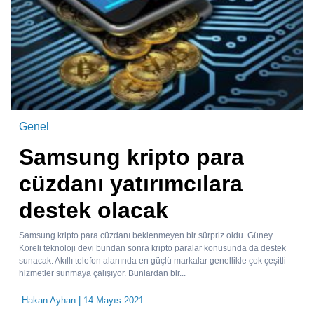
Genel
Samsung kripto para
cüzdanı yatırımcılara
destek olacak
Samsung kripto para cüzdanı beklenmeyen bir sürpriz oldu. Güney
Koreli teknoloji devi bundan sonra kripto paralar konusunda da destek
sunacak. Akıllı telefon alanında en güçlü markalar genellikle çok çeşitli
hizmetler sunmaya çalışıyor. Bunlardan bir...
Hakan Ayhan
| 14 Mayıs 2021