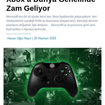
Zam Geliyor
Microsoft son bir yıl içinde ikinci kez Xbox fiyatlarında artışa gidiyor. Veri
merkezlerinin yarattığı RAM ve depolama bileşeni krizi, teknoloji devinin
planlarını değiştirdi. İşte detaylar… Microsoft‘un duyurusuna göre yeni
fiyat tarifesi 1 Ağustos tarihinde...
Hasan Uğur Nayır
| 25 Haziran 2026