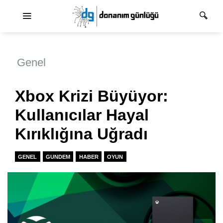
Ana dolaşım
Genel
Xbox Krizi Büyüyor:
Kullanıcılar Hayal
Kırıklığına Uğradı
GENEL
GUNDEM
HABER
OYUN