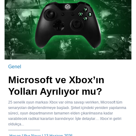
Genel
Microsoft ve Xbox’ın
Yolları Ayrılıyor mu?
25 senelik oyun markası Xbox var olma savaşı verirken, Microsoft tüm
senaryoları değerlendirmeye başladı. Şirket içindeki yeniden yapılanma
süreci, oyun departmanının tamamen elden çıkarılmasına kadar
varabilecek radikal kararları barındırıyor. İşte detaylar… Xbox‘ın geliri
oldukça...
Hasan Uğur Nayır
| 13 Haziran 2026