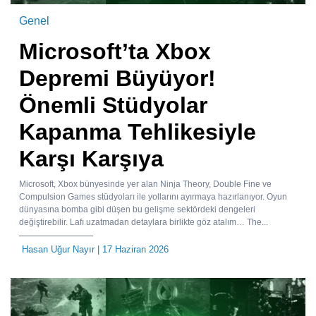
Genel
Microsoft’ta Xbox
Depremi Büyüyor!
Önemli Stüdyolar
Kapanma Tehlikesiyle
Karşı Karşıya
Microsoft, Xbox bünyesinde yer alan Ninja Theory, Double Fine ve
Compulsion Games stüdyoları ile yollarını ayırmaya hazırlanıyor. Oyun
dünyasına bomba gibi düşen bu gelişme sektördeki dengeleri
değiştirebilir. Lafı uzatmadan detaylara birlikte göz atalım… The...
Hasan Uğur Nayır
| 17 Haziran 2026