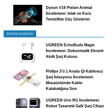
Dyson V16 Piston Animal
İncelemesi: Islak ve Kuru
Temizlikte Güç Gösterisi
DOSYA KONUSU
UGREEN EchoBuds Magic
İncelemesi: Dokunmatik Ekranlı
Akıllı Şarj Kutusu
Philips 3’ü 1 Arada Qi Kablosuz
Şarj İstasyonu İncelemesi:
Masaüstünde Kablo
Kalabalığına Son
UGREEN Uno RG İncelemesi:
Robot Tasarımlı GaN Şarj Cihazı