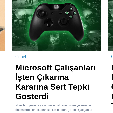
Genel
Microsoft Çalışanları
İşten Çıkarma
Kararına Sert Tepki
Gösterdi
Xbox bünyesinde yaşanması beklenen işten çıkarmalar
öncesinde sendikadan keskin bir duruş geldi. Çalışanlar,