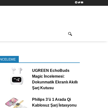
Facebook
Twitter
YouTube
İNCELEME
UGREEN EchoBuds
Magic İncelemesi:
Dokunmatik Ekranlı Akıllı
Şarj Kutusu
Philips 3’ü 1 Arada Qi
Kablosuz Şarj İstasyonu