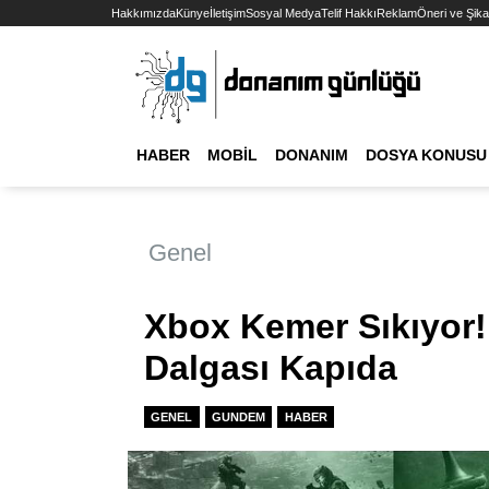
Hakkımızda
Künye
İletişim
Sosyal Medya
Telif Hakkı
Reklam
Öneri ve Şika
HABER
MOBIL
DONANIM
DOSYA KONUSU
Genel
Xbox Kemer Sıkıyor!
Dalgası Kapıda
GENEL
GUNDEM
HABER