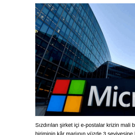
Sızdırılan şirket içi e-postalar krizin ma
biriminin kâr marjının yüzde 3 seviyesine k