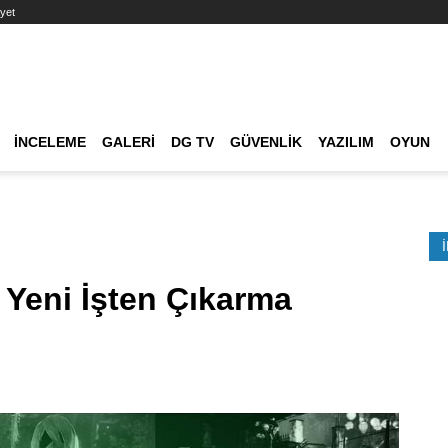
yet
Ana dolaşım
İNCELEME
GALERI
DG TV
GÜVENLIK
YAZILIM
OYUN
Etkinlik Ara
 Yeni İşten Çıkarma