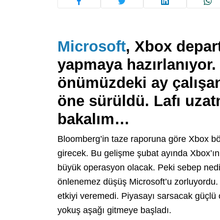
Microsoft
, Xbox depar
yapmaya hazırlanıyor. 
önümüzdeki ay çalışanl
öne sürüldü. Lafı uzat
bakalım…
Bloomberg’in taze raporuna göre Xbox b
girecek. Bu gelişme şubat ayında Xbox’ı
büyük operasyon olacak. Peki sebep nedir
önlenemez düşüş Microsoft’u zorluyordu.
etkiyi veremedi. Piyasayı sarsacak güçlü o
yokuş aşağı gitmeye başladı.