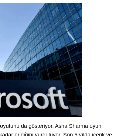
li boyutunu da gösteriyor. Asha Sharma oyun
adar eridiğini vurguluyor. Son 5 yılda içerik ve