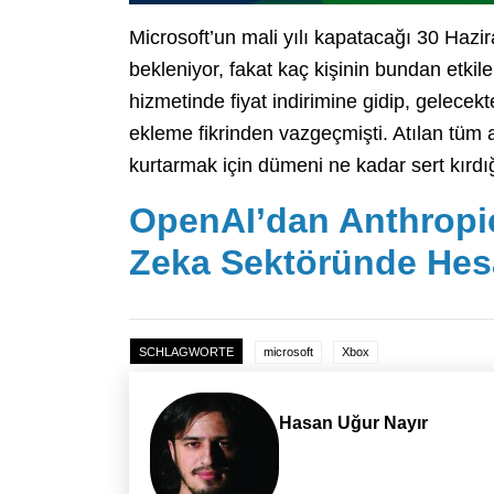
Microsoft’un mali yılı kapatacağı 30 Haz
bekleniyor, fakat kaç kişinin bundan etkil
hizmetinde fiyat indirimine gidip, gelecek
ekleme fikrinden vazgeçmişti. Atılan tüm 
kurtarmak için dümeni ne kadar sert kırdığ
OpenAI’dan Anthropic
Zeka Sektöründe Hesa
SCHLAGWORTE
microsoft
Xbox
Hasan Uğur Nayır