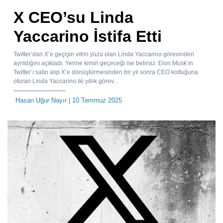
X CEO’su Linda
Yaccarino İstifa Etti
Twitter’dan X’e geçişin vitrin yüzü olan Linda Yaccarino görevinden
ayrıldığını açıkladı. Yerine kimin geçeceği ise belirsiz. Elon Musk’ın
Twitter’ı satın alıp X’e dönüştürmesinden bir yıl sonra CEO koltuğuna
oturan Linda Yaccarino iki yıllık görev...
Hasan Uğur Nayır
| 10 Temmuz 2025