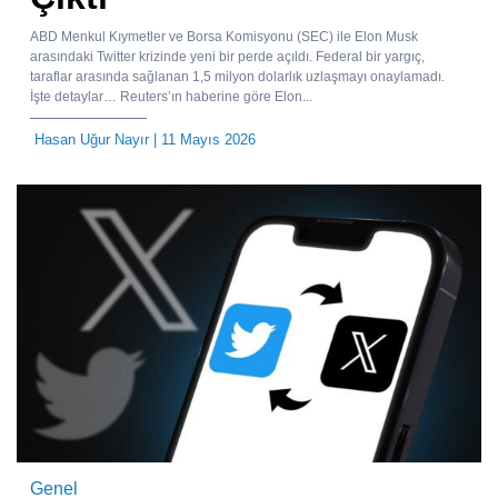
ABD Menkul Kıymetler ve Borsa Komisyonu (SEC) ile Elon Musk
arasındaki Twitter krizinde yeni bir perde açıldı. Federal bir yargıç,
taraflar arasında sağlanan 1,5 milyon dolarlık uzlaşmayı onaylamadı.
İşte detaylar… Reuters’ın haberine göre Elon...
Hasan Uğur Nayır
| 11 Mayıs 2026
Genel