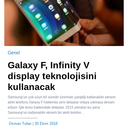
Genel
Galaxy F, Infinity V
display teknolojisini
kullanacak
Samsung’un çok uzun bir süredir üzerinde çalıştığı katlanabilir ekranlı
akıllı telefonu Galaxy F hakkında yeni detaylar ortaya çıkmaya devam
ediyor. İşte konu hakkındaki detaylar. 2015 yılından bu yana
Samsung’un katlanabilir ekranlı bir akıllı telefon...
Osman Tufan
| 30 Ekim 2018