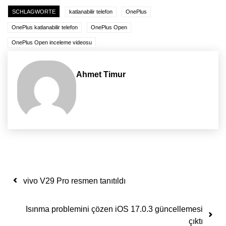
SCHLAGWORTE
katlanabilir telefon
OnePlus
OnePlus katlanabilir telefon
OnePlus Open
OnePlus Open inceleme videosu
Ahmet Timur
Yazı dolaşımı
vivo V29 Pro resmen tanıtıldı
Isınma problemini çözen iOS 17.0.3 güncellemesi
çıktı