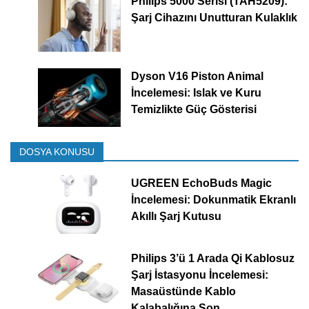
Philips 5000 Serisi (TAH5209):
Şarj Cihazını Unutturan Kulaklık
Dyson V16 Piston Animal
İncelemesi: Islak ve Kuru
Temizlikte Güç Gösterisi
DOSYA KONUSU
UGREEN EchoBuds Magic
İncelemesi: Dokunmatik Ekranlı
Akıllı Şarj Kutusu
Philips 3’ü 1 Arada Qi Kablosuz
Şarj İstasyonu İncelemesi:
Masaüstünde Kablo
Kalabalığına Son