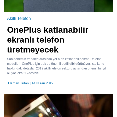
Akıllı Telefon
OnePlus katlanabilir
ekranlı telefon
üretmeyecek
Son dönemin trendleri arasında yer alan katlanabilir ekranlı telefon
modelleri, OnePlus için pek de önemli değil gibi görünüyor. İşte konu
hakkındaki detaylar. 2019 akıllı telefon sektörü açısından önemli bir yıl
oluyor. Zira 5G destekli...
Osman Tufan
| 14 Nisan 2019