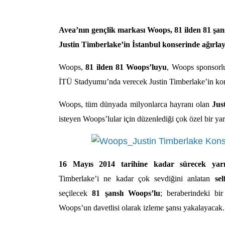
Avea’nın gençlik markası Woops, 81 ilden 81 şan
Justin Timberlake’in İstanbul konserinde ağırla
Woops,
81 ilden 81 Woops’luyu
, Woops sponsor
İTÜ Stadyumu’nda verecek Justin Timberlake’in kons
Woops, tüm dünyada milyonlarca hayranı olan
Jus
isteyen Woops’lular için düzenlediği çok özel bir yar
16 Mayıs 2014 tarihine kadar sürecek yar
Timberlake’i ne kadar çok sevdiğini anlatan
sel
seçilecek
81 şanslı Woops’lu
; beraberindeki bir
Woops’un davetlisi olarak izleme şansı yakalayacak.