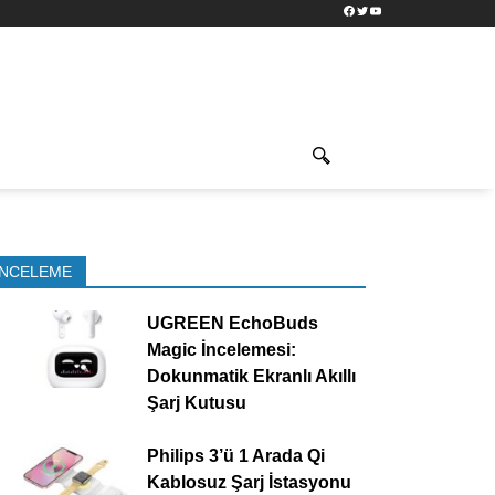
Facebook
Twitter
YouTube
İNCELEME
UGREEN EchoBuds
Magic İncelemesi:
Dokunmatik Ekranlı Akıllı
Şarj Kutusu
Philips 3’ü 1 Arada Qi
Kablosuz Şarj İstasyonu