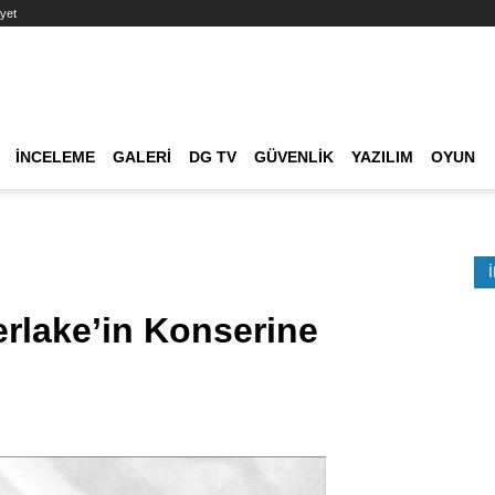
yet
Ana dolaşım
İNCELEME
GALERI
DG TV
GÜVENLIK
YAZILIM
OYUN
Etkinlik Ara
rlake’in Konserine