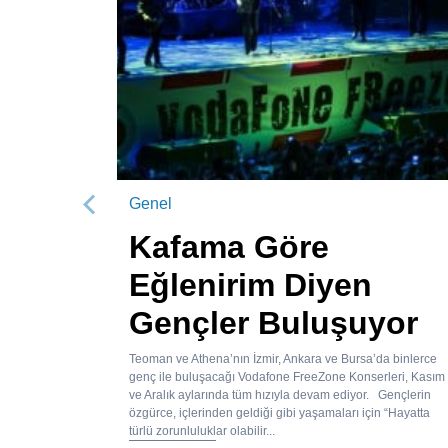
Genel
Önceki
Kafama Göre
Eğlenirim Diyen
Gençler Buluşuyor
Teoman ve Athena’nın İzmir, Ankara ve Bursa’da binlerce
genç ile buluşacağı Vodafone FreeZone Konserleri, Kasım
ve Aralık aylarında tüm hızıyla devam ediyor. Gençlerin
özgürce, içlerinden geldiği gibi yaşamaları için “Hayatta
türlü zorunluluklar olabilir...