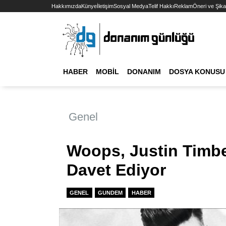
Hakkımızda
Künye
İletişim
Sosyal Medya
Telif Hakkı
Reklam
Öneri ve Şika
HABER
MOBIL
DONANIM
DOSYA KONUSU
Genel
Woops, Justin Timbe
Davet Ediyor
GENEL
GUNDEM
HABER