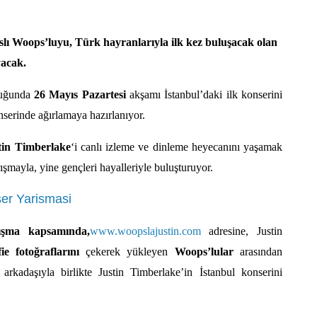
slı Woops’luyu, Türk hayranlarıyla ilk kez buluşacak olan
yacak.
luğunda
26 Mayıs Pazartesi
akşamı İstanbul’daki ilk konserini
erinde ağırlamaya hazırlanıyor.
tin Timberlake
‘i canlı izleme ve dinleme heyecanını yaşamak
ışmayla, yine gençleri hayalleriyle buluşturuyor.
ışma kapsamında
,
www.woopslajustin.com
adresine, Justin
fie fotoğraflarını
çekerek yükleyen
Woops’lular
arasından
 arkadaşıyla birlikte Justin Timberlake’in İstanbul konserini