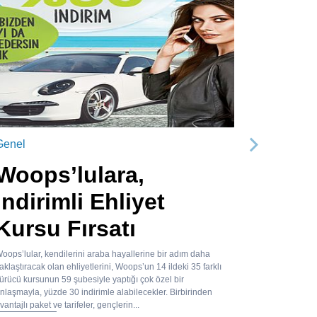
Genel
Sonraki
Woops’lulara,
İndirimli Ehliyet
Kursu Fırsatı
oops’lular, kendilerini araba hayallerine bir adım daha
aklaştıracak olan ehliyetlerini, Woops’un 14 ildeki 35 farklı
ürücü kursunun 59 şubesiyle yaptığı çok özel bir
nlaşmayla, yüzde 30 indirimle alabilecekler. Birbirinden
vantajlı paket ve tarifeler, gençlerin...