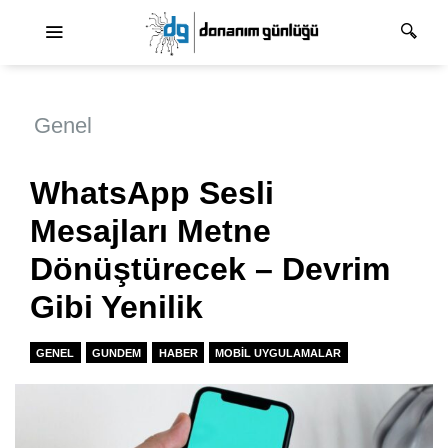
Ana dolaşım
Genel
WhatsApp Sesli
Mesajları Metne
Dönüştürecek – Devrim
Gibi Yenilik
GENEL
GUNDEM
HABER
MOBIL UYGULAMALAR