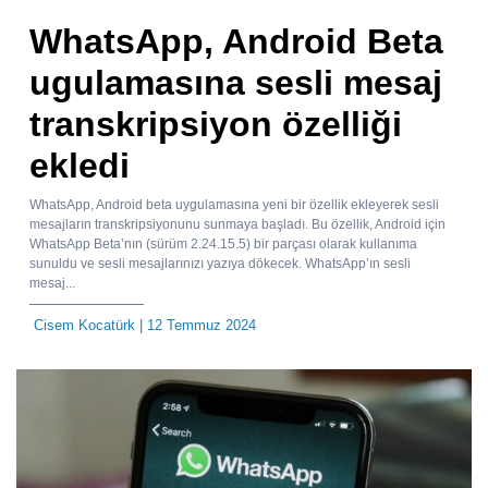
WhatsApp, Android Beta
ugulamasına sesli mesaj
transkripsiyon özelliği
ekledi
WhatsApp, Android beta uygulamasına yeni bir özellik ekleyerek sesli
mesajların transkripsiyonunu sunmaya başladı. Bu özellik, Android için
WhatsApp Beta’nın (sürüm 2.24.15.5) bir parçası olarak kullanıma
sunuldu ve sesli mesajlarınızı yazıya dökecek. WhatsApp’ın sesli
mesaj...
Cisem Kocatürk
| 12 Temmuz 2024