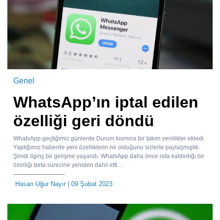
Genel
WhatsApp’ın iptal edilen
özelliği geri döndü
WhatsApp geçtiğimiz günlerde Durum kısmına bir takım yenilikler ekledi.
Yaptığımız haberde yeni özelliklerin ne olduğunu sizlerle paylaşmıştık.
Şimdi ilginç bir gelişme yaşandı. WhatsApp daha önce rafa kaldırdığı bir
özelliği beta sürecine yeniden dahil etti....
Hasan Uğur Nayır
| 09 Şubat 2023