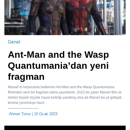
Genel
Ant-Man and the Wasp
Quantumania’dan yeni
fragman
Marvel’ın heyecanla beklenen Ant-Man and the Wasp Quantumania
filminden yeni bir fragman daha yayınlandı. 2022’de çıkan Marvel film ve
dizileri büyük ölçüde hayal kırıklığı yaratmış olsa da Marvel bu yıl gidişatı
tersine çevirmeye hazır...
Ahmet Timur
| 10 Ocak 2023