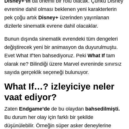
Disney+’ın
da önemli bir rolü olacak. Çünkü Disney
evrenine dahil olması beklenen yeni karakterlerin
pek çoğu artık
Disney+
üzerinden yayınlanan
dizilerle sinematik evrene dahil olacaklar.
Bunun dışında sinematik evrendeki tüm dengeleri
değiştirecek yeni bir animasyon da duyurulmuştu.
Evet What If’ten bahsediyoruz. Peki
What If
tam
olarak ne? Bilindiği üzere Marvel evreninde sınırsız
sayıda gerçeklik seçeneği bulunuyor.
What If…? izleyiciye neler
vaat ediyor?
Zaten
Endgame’de
de bu olaydan
bahsedilmişti.
Bu durum her olay için farklı bir şekilde
düşünülebilir. Örneğin süper asker deneylerine