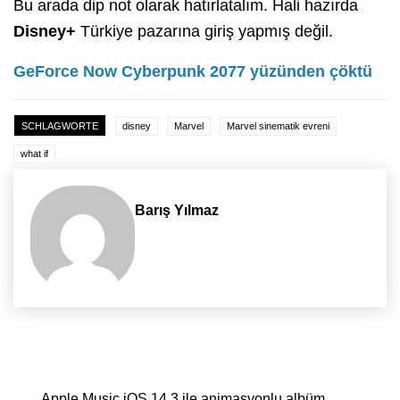
Bu arada dip not olarak hatırlatalım. Hali hazırda
Disney+
Türkiye pazarına giriş yapmış değil.
GeForce Now Cyberpunk 2077 yüzünden çöktü
SCHLAGWORTE
disney
Marvel
Marvel sinematik evreni
what if
Barış Yılmaz
Yazı dolaşımı
Apple Music iOS 14.3 ile animasyonlu albüm