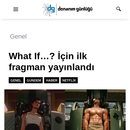
Ana dolaşım
Genel
What If…? İçin ilk
fragman yayınlandı
GENEL
GUNDEM
HABER
NETFLIX