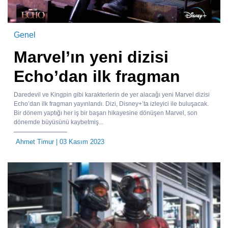
Genel
Marvel’ın yeni dizisi
Echo’dan ilk fragman
Daredevil ve Kingpin gibi karakterlerin de yer alacağı yeni Marvel dizisi
Echo’dan ilk fragman yayınlandı. Dizi, Disney+’ta izleyici ile buluşacak.
Bir dönem yaptığı her iş bir başarı hikayesine dönüşen Marvel, son
dönemde büyüsünü kaybetmiş...
Ahmet Timur
| 03 Kasım 2023