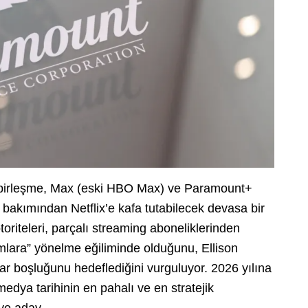
bu birleşme, Max (eski HBO Max) ve Paramount+
ği bakımından Netflix’e kafa tutabilecek devasa bir
oriteleri, parçalı streaming aboneliklerinden
rmlara” yönelme eğiliminde olduğunu, Ellison
zar boşluğunu hedeflediğini vurguluyor. 2026 yılına
dya tarihinin en pahalı ve en stratejik