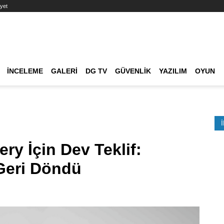
yet
Ana dolaşım
İNCELEME
GALERI
DG TV
GÜVENLIK
YAZILIM
OYUN
Etkinlik Ara
ry İçin Dev Teklif:
Geri Döndü