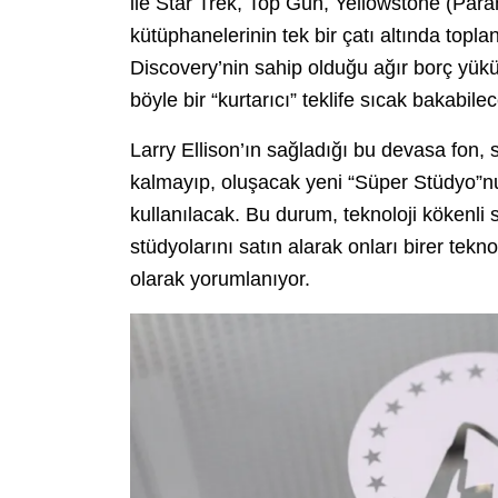
ile Star Trek, Top Gun, Yellowstone (Para
kütüphanelerinin tek bir çatı altında topl
Discovery’nin sahip olduğu ağır borç yük
böyle bir “kurtarıcı” teklife sıcak bakabilece
Larry Ellison’ın sağladığı bu devasa fon, 
kalmayıp, oluşacak yeni “Süper Stüdyo”nun
kullanılacak. Bu durum, teknoloji kökenli 
stüdyolarını satın alarak onları birer tek
olarak yorumlanıyor.