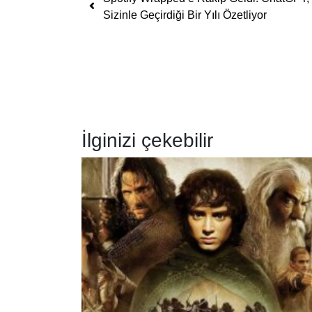
Sizinle Geçirdiği Bir Yılı Özetliyor
İlginizi çekebilir