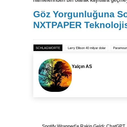
hamlelerinden biri olarak kayıtlara geçme
Göz Yorgunluğuna So
NXTPAPER Teknolojis
SCHLAGWORTE
Larry Ellison 40 milyar dolar
Paramount
Yalçın AS
Yazı dolaşımı
Spotify Wrapped’e Rakip Geldi: ChatGPT,