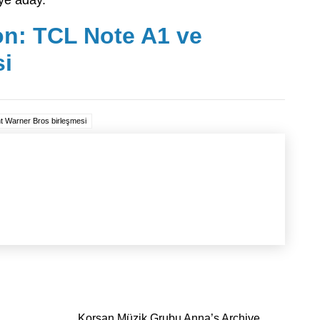
ye aday.
n: TCL Note A1 ve
i
 Warner Bros birleşmesi
Korsan Müzik Grubu Anna’s Archive,