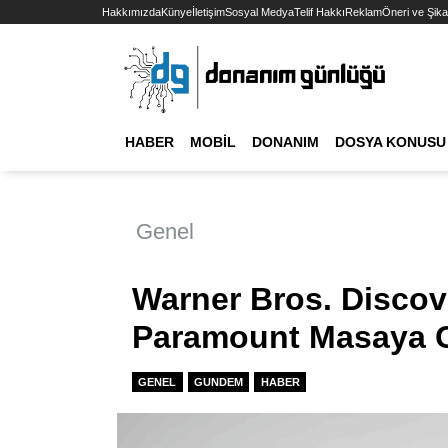
Hakkımızda
Künye
İletişim
Sosyal Medya
Telif Hakkı
Reklam
Öneri ve Şika
HABER
MOBIL
DONANIM
DOSYA KONUSU
Genel
Warner Bros. Discove
Paramount Masaya 
GENEL
GUNDEM
HABER