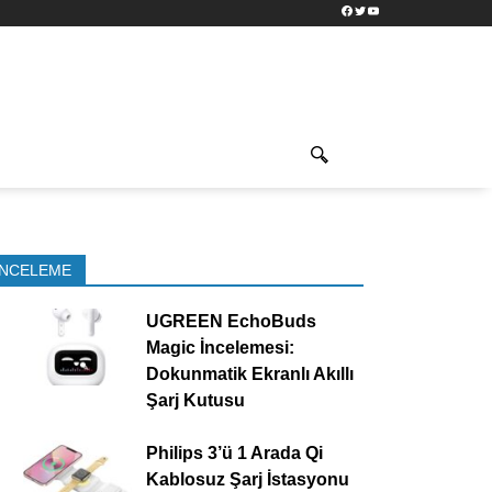
Facebook
Twitter
YouTube
İNCELEME
UGREEN EchoBuds
Magic İncelemesi:
Dokunmatik Ekranlı Akıllı
Şarj Kutusu
Philips 3’ü 1 Arada Qi
Kablosuz Şarj İstasyonu