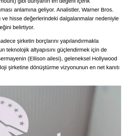
mount) gibi dünyanın en değerli içerik
anması anlamına geliyor. Analistler, Warner Bros.
ü ve hisse değerlerindeki dalgalanmalar nedeniyle
ğini belirtiyor.
sadece şirketin borçlarını yapılandırmakla
 teknolojik altyapısını güçlendirmek için de
sermayenin (Ellison ailesi), geleneksel Hollywood
noloji şirketine dönüştürme vizyonunun en net kanıtı