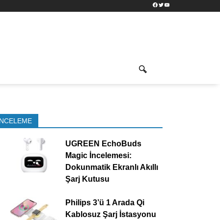
Facebook
Twitter
YouTube
İNCELEME
UGREEN EchoBuds
Magic İncelemesi:
Dokunmatik Ekranlı Akıllı
Şarj Kutusu
Philips 3’ü 1 Arada Qi
Kablosuz Şarj İstasyonu