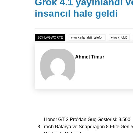
Grok 4.1 yayınlandı 
insancıl hale geldi
SCHLAGWORTE
vivo katlanabilir telefon
vivo x fold6
Ahmet Timur
Yazı dolaşımı
Honor GT 2 Pro’dan Güç Gösterisi: 8.500
mAh Batarya ve Snapdragon 8 Elite Gen 