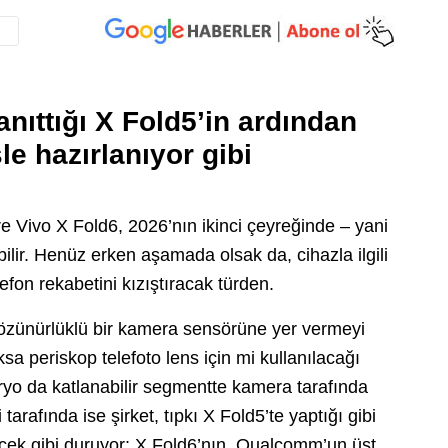
tanıttığı X Fold5’in ardından
le hazırlanıyor gibi
öre Vivo X Fold6, 2026’nın ikinci çeyreğinde – yani
ilir. Henüz erken aşamada olsak da, cihazla ilgili
lefon rekabetini kızıştıracak türden.
çözünürlüklü bir kamera sensörüne yer vermeyi
a periskop telefoto lens için mi kullanılacağı
ryo da katlanabilir segmentte kamera tarafında
tarafında ise şirket, tıpkı X Fold5’te yaptığı gibi
ürecek gibi duruyor: X Fold6’nın, Qualcomm’un üst