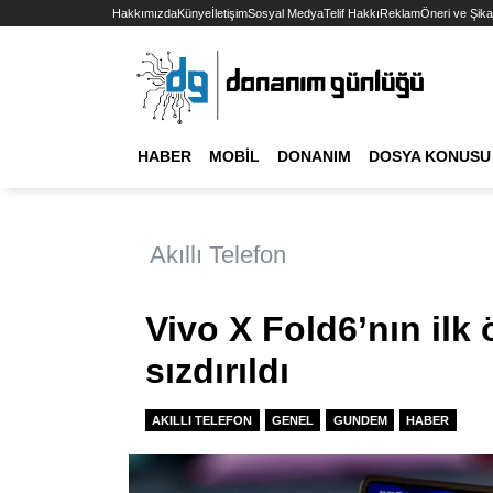
Hakkımızda
Künye
İletişim
Sosyal Medya
Telif Hakkı
Reklam
Öneri ve Şika
HABER
MOBIL
DONANIM
DOSYA KONUSU
Akıllı Telefon
Vivo X Fold6’nın ilk ö
sızdırıldı
AKILLI TELEFON
GENEL
GUNDEM
HABER