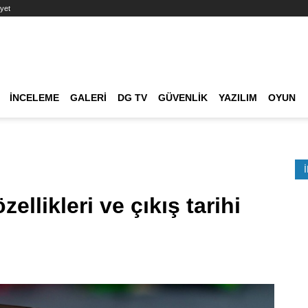
yet
Ana dolaşım
İNCELEME
GALERI
DG TV
GÜVENLIK
YAZILIM
OYUN
Etkinlik Ara
zellikleri ve çıkış tarihi