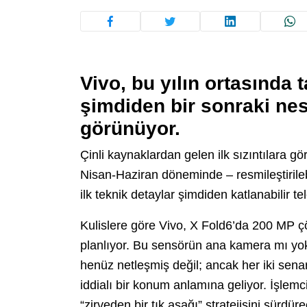
Vivo, bu yılın ortasında 
şimdiden bir sonraki nes
görünüyor.
Çinli kaynaklardan gelen ilk sızıntılara g
Nisan-Haziran döneminde – resmileştirileb
ilk teknik detaylar şimdiden katlanabilir te
Kulislere göre Vivo, X Fold6’da 200 MP 
planlıyor. Bu sensörün ana kamera mı yoks
henüz netleşmiş değil; ancak her iki sena
iddialı bir konum anlamına geliyor. İşlemci 
“zirveden bir tık aşağı” stratejisini sürd