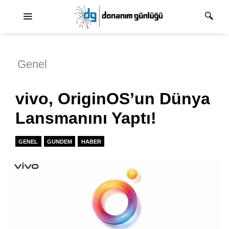
Ana dolaşım
Genel
vivo, OriginOS’un Dünya
Lansmanını Yaptı!
GENEL
GUNDEM
HABER