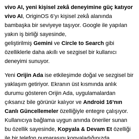
vivo AI, yeni kişisel zekâ deneyimine güç katıyor
vivo AI
, OriginOS 6’yı kişisel zekâ alanında
bambaşka bir seviyeye taşıyor. Google ile yapılan
yakın iş birliği sayesinde,
geliştirilmiş
Gemini
ve
Circle to Search
gibi
özelliklerle daha akıllı ve sezgisel bir kullanıcı
deneyimi sunuyor.
Yeni
Orijin Ada
ise etkileşimde doğal ve sezgisel bir
yaklaşım getiriyor. Ekranın üst kısmında anlık
durumu gösteren Orijin Ada, uygulamalardan
çıksanız bile görünür kalıyor ve
Android 16’nın
Canlı Güncellemeler
özelliğiyle entegre çalışıyor.
Kullanıcıya bağlama uygun anında öneriler sunan
bu özellik sayesinde,
Kopyala & Devam Et
özelliği
ile bir telefon numarasını kopyaladığınızda