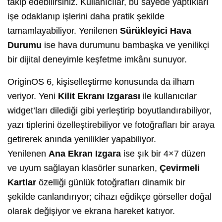
takip edebilirsiniz. Kullanıcılar, bu sayede yaptıkları
işe odaklanıp işlerini daha pratik şekilde
tamamlayabiliyor. Yenilenen
Sürükleyici Hava
Durumu
ise hava durumunu bambaşka ve yenilikçi
bir dijital deneyimle keşfetme imkânı sunuyor.
OriginOS 6, kişiselleştirme konusunda da ilham
veriyor. Yeni
Kilit Ekranı Izgarası
ile kullanıcılar
widget’ları dilediği gibi yerleştirip boyutlandırabiliyor,
yazı tiplerini özelleştirebiliyor ve fotoğrafları bir araya
getirerek anında yenilikler yapabiliyor.
Yenilenen
Ana Ekran Izgara
ise şık bir 4×7 düzen
ve uyum sağlayan klasörler sunarken,
Çevirmeli
Kartlar
özelliği günlük fotoğrafları dinamik bir
şekilde canlandırıyor; cihazı eğdikçe görseller doğal
olarak değişiyor ve ekrana hareket katıyor.