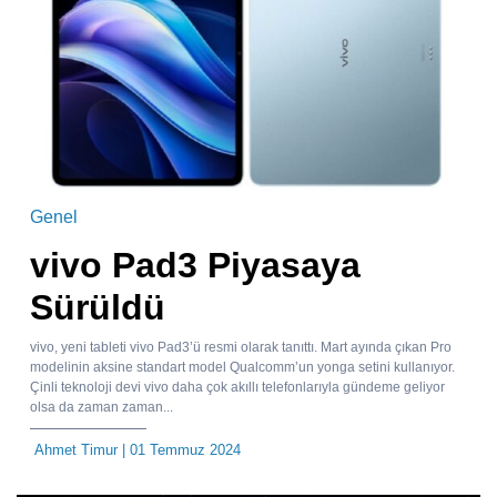
Genel
vivo Pad3 Piyasaya
Sürüldü
vivo, yeni tableti vivo Pad3’ü resmi olarak tanıttı. Mart ayında çıkan Pro
modelinin aksine standart model Qualcomm’un yonga setini kullanıyor.
Çinli teknoloji devi vivo daha çok akıllı telefonlarıyla gündeme geliyor
olsa da zaman zaman...
Ahmet Timur
| 01 Temmuz 2024