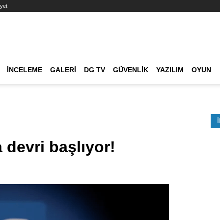
yet
Ana dolaşım
İNCELEME
GALERI
DG TV
GÜVENLIK
YAZILIM
OYUN
Etkinlik Ara
 devri başlıyor!