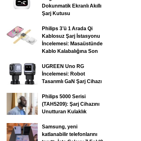
Dokunmatik Ekranlı Akıllı
Şarj Kutusu
Philips 3’ü 1 Arada Qi
Kablosuz Şarj İstasyonu
İncelemesi: Masaüstünde
Kablo Kalabalığına Son
UGREEN Uno RG
İncelemesi: Robot
Tasarımlı GaN Şarj Cihazı
Philips 5000 Serisi
(TAH5209): Şarj Cihazını
Unutturan Kulaklık
Samsung, yeni
katlanabilir telefonlarını