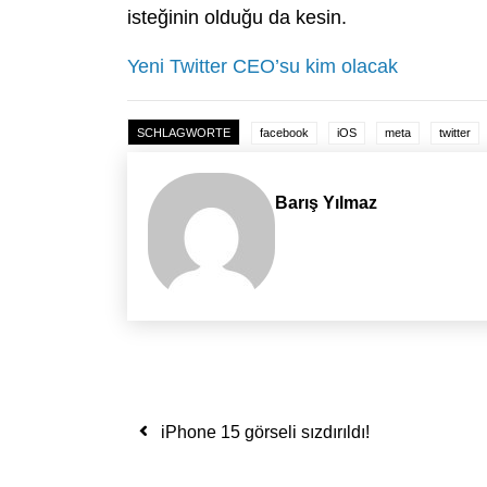
isteğinin olduğu da kesin.
Yeni Twitter CEO’su kim olacak
SCHLAGWORTE
facebook
iOS
meta
twitter
Barış Yılmaz
Yazı dolaşımı
iPhone 15 görseli sızdırıldı!