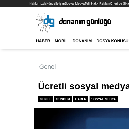
Hakkımızda
Künye
İletişim
Sosyal Medya
Telif Hakkı
Reklam
Öneri ve Şika
HABER
MOBIL
DONANIM
DOSYA KONUSU
Genel
Ücretli sosyal medya
GENEL
GUNDEM
HABER
SOSYAL MEDYA