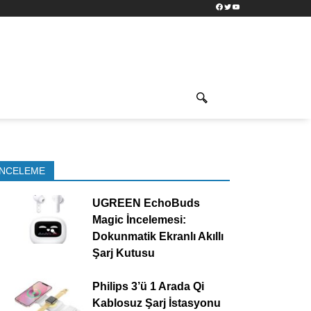
Facebook
Twitter
YouTube
İNCELEME
UGREEN EchoBuds
Magic İncelemesi:
Dokunmatik Ekranlı Akıllı
Şarj Kutusu
Philips 3’ü 1 Arada Qi
Kablosuz Şarj İstasyonu