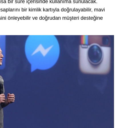
sa bir süre içerisinde kullanıma sunulacak.
esaplarını bir kimlik kartıyla doğrulayabilir, mavi
esini önleyebilir ve doğrudan müşteri desteğine