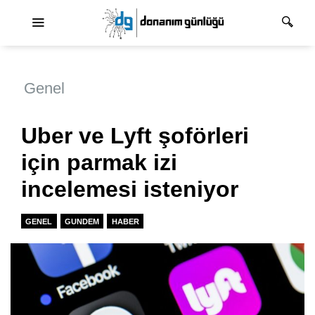
Ana dolaşım
Genel
Uber ve Lyft şoförleri
için parmak izi
incelemesi isteniyor
GENEL
GUNDEM
HABER