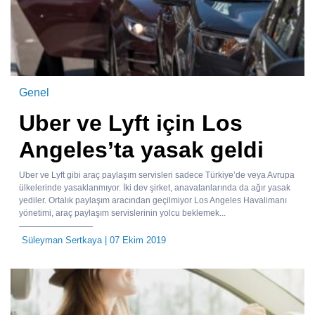
Genel
Uber ve Lyft için Los
Angeles’ta yasak geldi
Uber ve Lyft gibi araç paylaşım servisleri sadece Türkiye’de veya Avrupa
ülkelerinde yasaklanmıyor. İki dev şirket, anavatanlarında da ağır yasak
yediler. Ortalık paylaşım aracından geçilmiyor Los Angeles Havalimanı
yönetimi, araç paylaşım servislerinin yolcu beklemek...
Süleyman Sertkaya
| 07 Ekim 2019