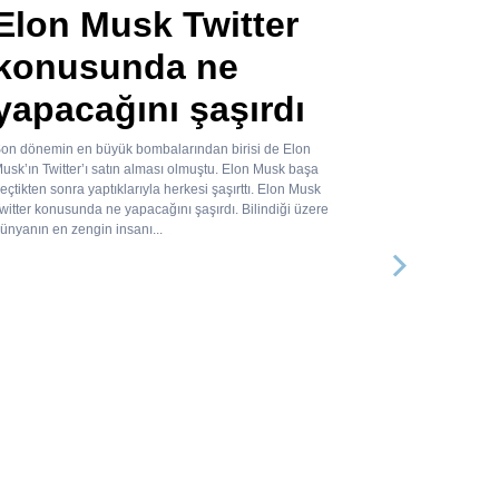
Elon Musk Twitter
konusunda ne
yapacağını şaşırdı
on dönemin en büyük bombalarından birisi de Elon
usk’ın Twitter’ı satın alması olmuştu. Elon Musk başa
eçtikten sonra yaptıklarıyla herkesi şaşırttı. Elon Musk
witter konusunda ne yapacağını şaşırdı. Bilindiği üzere
ünyanın en zengin insanı...
Sonraki