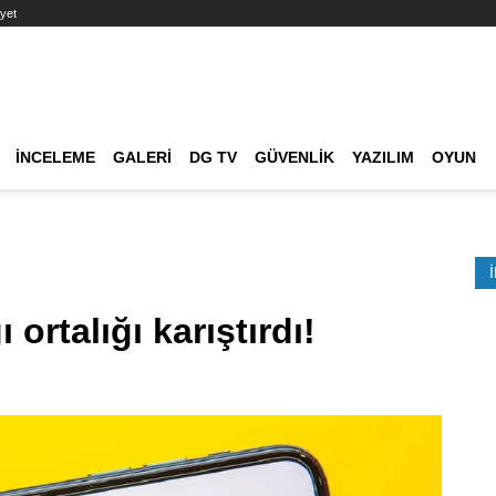
yet
Ana dolaşım
İNCELEME
GALERI
DG TV
GÜVENLIK
YAZILIM
OYUN
Etkinlik Ara
 ortalığı karıştırdı!