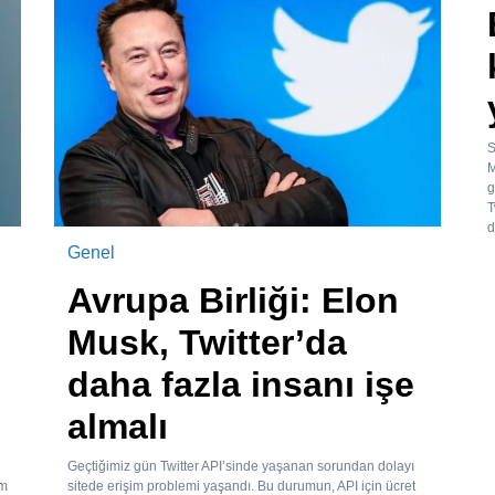
S
M
g
T
d
Genel
Avrupa Birliği: Elon
Musk, Twitter’da
daha fazla insanı işe
almalı
Geçtiğimiz gün Twitter API’sinde yaşanan sorundan dolayı
üm
sitede erişim problemi yaşandı. Bu durumun, API için ücret