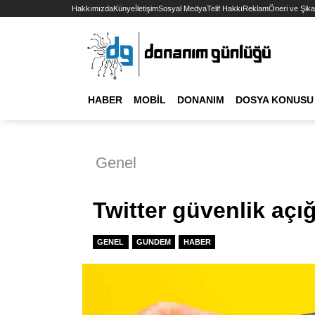
Hakkımızda
Künye
İletişim
Sosyal Medya
Telif Hakkı
Reklam
Öneri ve Şika
HABER
MOBIL
DONANIM
DOSYA KONUSU
Genel
Twitter güvenlik açığı
GENEL
GUNDEM
HABER