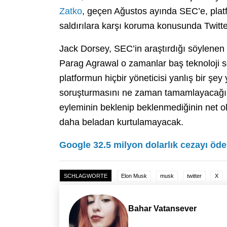
Zatko
, geçen Ağustos ayında SEC’e, platfo
saldırılara karşı koruma konusunda Twitter’ı
Jack Dorsey, SEC’in araştırdığı söylenen
Parag Agrawal o zamanlar baş teknoloji
platformun hiçbir yöneticisi yanlış bir şe
soruşturmasını ne zaman tamamlayacağın
eyleminin beklenip beklenmediğinin net ol
daha beladan kurtulamayacak.
Google 32.5 milyon dolarlık cezayı öd
SCHLAGWORTE
Elon Musk
musk
twitter
X
Bahar Vatansever