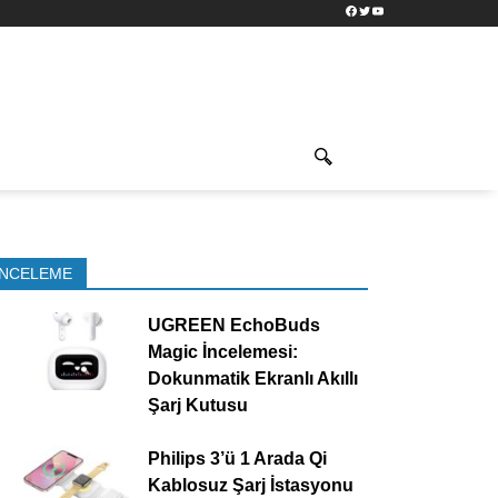
Facebook
Twitter
YouTube
İNCELEME
UGREEN EchoBuds
Magic İncelemesi:
Dokunmatik Ekranlı Akıllı
Şarj Kutusu
Philips 3’ü 1 Arada Qi
Kablosuz Şarj İstasyonu