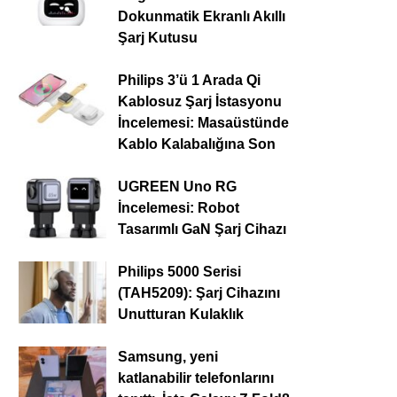
Dokunmatik Ekranlı Akıllı
Şarj Kutusu
Philips 3’ü 1 Arada Qi
Kablosuz Şarj İstasyonu
İncelemesi: Masaüstünde
Kablo Kalabalığına Son
UGREEN Uno RG
İncelemesi: Robot
Tasarımlı GaN Şarj Cihazı
Philips 5000 Serisi
(TAH5209): Şarj Cihazını
Unutturan Kulaklık
Samsung, yeni
katlanabilir telefonlarını