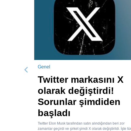
Genel
Önceki
Twitter markasını X
olarak değiştirdi!
Sorunlar şimdiden
başladı
Twitter Elon Musk tarafından satın alındığından beri zor
zamanlar geçirdi ve şirket şimdi X olarak değiştirildi. İşte t