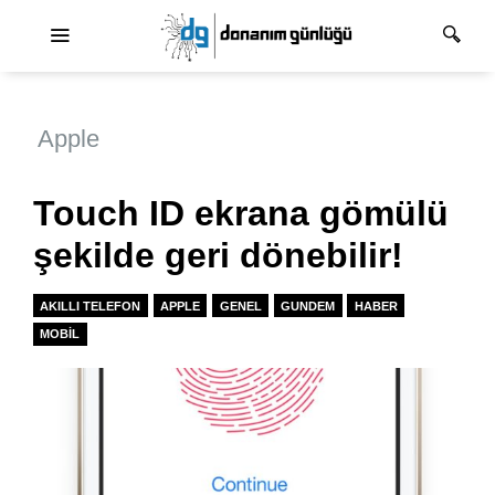
Ana dolaşım
Apple
Touch ID ekrana gömülü
şekilde geri dönebilir!
AKILLI TELEFON
APPLE
GENEL
GUNDEM
HABER
MOBIL