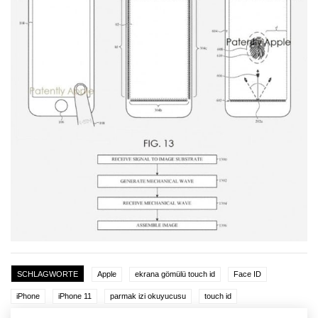
SCHLAGWORTE
Apple
ekrana gömülü touch id
Face ID
iPhone
iPhone 11
parmak izi okuyucusu
touch id