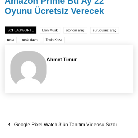
Amazon Prime Bu Ay 22
Oyunu Ücretsiz Verecek
SCHLAGWORTE
Elon Musk
otonom araç
sürücüsüz araç
tesla
tesla dava
Tesla Kaza
Ahmet Timur
Yazı dolaşımı
Google Pixel Watch 3’ün Tanıtım Videosu Sızdı