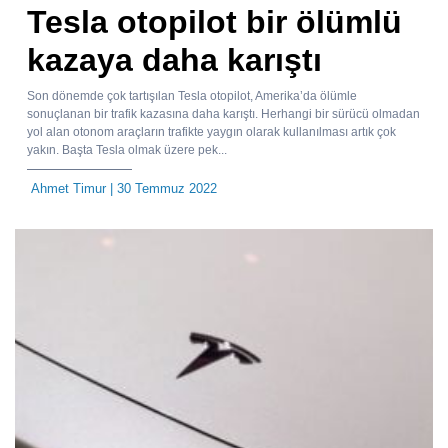
Tesla otopilot bir ölümlü
kazaya daha karıştı
Son dönemde çok tartışılan Tesla otopilot, Amerika’da ölümle
sonuçlanan bir trafik kazasına daha karıştı. Herhangi bir sürücü olmadan
yol alan otonom araçların trafikte yaygın olarak kullanılması artık çok
yakın. Başta Tesla olmak üzere pek...
Ahmet Timur
| 30 Temmuz 2022