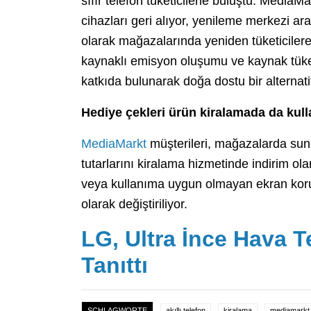
sıfır telefon tüketicilerle buluştu. Media
cihazları geri alıyor, yenileme merkezi ar
olarak mağazalarında yeniden tüketiciler
kaynaklı emisyon oluşumu ve kaynak tüke
katkıda bulunarak doğa dostu bir alternati
Hediye çekleri ürün kiralamada da kulla
MediaMarkt
müşterileri, mağazalarda sunul
tutarlarını kiralama hizmetinde indirim olar
veya kullanıma uygun olmayan ekran kor
olarak değiştiriliyor.
LG, Ultra İnce Hava 
Tanıttı
SCHLAGWORTE
akıllı telefon
kiralama
mediamarkt