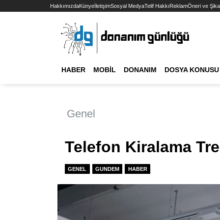
Hakkımızda
Künye
İletişim
Sosyal Medya
Telif Hakkı
Reklam
Öneri ve Şika
HABER
MOBIL
DONANIM
DOSYA KONUSU
Genel
Telefon Kiralama Tre
GENEL
GUNDEM
HABER