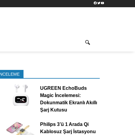
Facebook
Twitter
YouTube
İNCELEME
UGREEN EchoBuds
Magic İncelemesi:
Dokunmatik Ekranlı Akıllı
Şarj Kutusu
Philips 3’ü 1 Arada Qi
Kablosuz Şarj İstasyonu