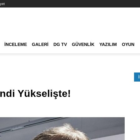
yet
Ana dolaşım
İNCELEME
GALERI
DG TV
GÜVENLIK
YAZILIM
OYUN
Etkinlik Ara
ndi Yükselişte!