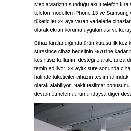
MediaMarkt’ın sunduğu akıllı telefon kira
telefon modelleri iPhone 13 ve Samsung Ga
tüketiciler 24 aya varan vadelerle cihazları 
olarak ekran koruma uygulaması ve koruyucu
Cihaz kiralandığında ürün kutusu ilk kez k
süresince cihaz bedelinin %70’ine kadar ha
kesintisiz kullanım desteği olarak; arıza
temin ediliyor. 24 aylık süre sonunda cih
halinde tüketiciler cihazın teslim anındaki 
olarak alabiliyor. Nakit teslimat bonusunu
devam etmeleri durumundaysa diğer destekl