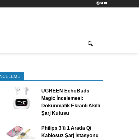
Facebook
Twitter
YouTube
İNCELEME
UGREEN EchoBuds
Magic İncelemesi:
Dokunmatik Ekranlı Akıllı
Şarj Kutusu
Philips 3’ü 1 Arada Qi
Kablosuz Şarj İstasyonu