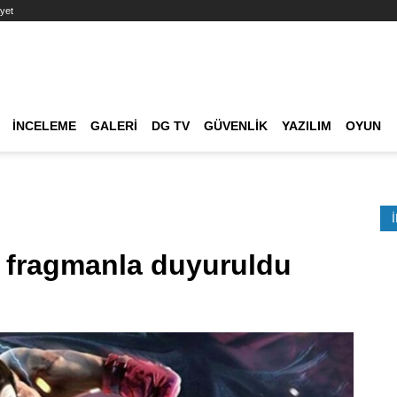
yet
Ana dolaşım
İNCELEME
GALERI
DG TV
GÜVENLIK
YAZILIM
OYUN
Etkinlik Ara
 fragmanla duyuruldu