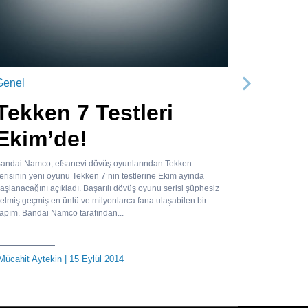
Genel
Sonraki
Tekken 7 Testleri
Ekim’de!
andai Namco, efsanevi dövüş oyunlarından Tekken
erisinin yeni oyunu Tekken 7’nin testlerine Ekim ayında
aşlanacağını açıkladı. Başarılı dövüş oyunu serisi şüphesiz
elmiş geçmiş en ünlü ve milyonlarca fana ulaşabilen bir
apım. Bandai Namco tarafından...
Mücahit Aytekin
| 15 Eylül 2014