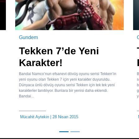
Gundem
Tekken 7’de Yeni
Karakter!
Bandai Namco’nun efsanevi dövüş oyunu serisi Tekken’in
B
yeni oyunu olan Tekken 7 için yeni karakter duyuruldu.
s
Dünyaca ünlü dövüş oyunu serisi Tekken için tek tek yeni
b
karakterler tanıtılıyor. Bunlara bir yenisi daha eklendi.
g
Bandai...
y
Mücahit Aytekin
| 28 Nisan 2015