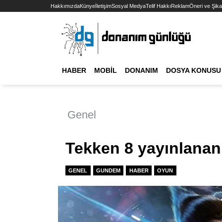
Hakkımızda
Künye
İletişim
Sosyal Medya
Telif Hakkı
Reklam
Öneri ve Şika
HABER
MOBIL
DONANIM
DOSYA KONUSU
Genel
Tekken 8 yayınlanan
GENEL
GUNDEM
HABER
OYUN