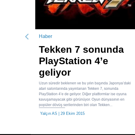
Haber
Önceki
Tekken 7 sonunda
PlayStation 4’e
geliyor
Uzun süredir beklenen ve bu yılın başında Japonya’daki
atari salonlarında yayınlanan Tekken 7, sonunda
PlayStation 4’e de geliyor. Diğer platformlar ise oyuna
kavuşamayacak gibi görünüyor. Oyun dünyasının en
popüler dövüş serilerinden biri olan Tekken...
Yalçın AS
| 29 Ekim 2015