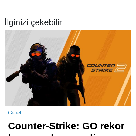
İlginizi çekebilir
Genel
Counter-Strike: GO rekor