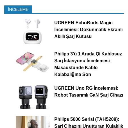
İNCELEME
UGREEN EchoBuds Magic
İncelemesi: Dokunmatik Ekranlı
Akıllı Şarj Kutusu
Philips 3’ü 1 Arada Qi Kablosuz
Şarj İstasyonu İncelemesi:
Masaüstünde Kablo
Kalabalığına Son
UGREEN Uno RG İncelemesi:
Robot Tasarımlı GaN Şarj Cihazı
Philips 5000 Serisi (TAH5209):
Şarj Cihazını Unutturan Kulaklık