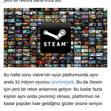
yeni bir rekora daha imza attı.
Bu hafta sonu Valve’nin oyun platformunda aynı
anda 32 milyon oyuncu
çevrimiçiydi
. Bu da Steam
için yeni bir rekor anlamına geliyor. Bu kadar fazla
kişinin aynı anda çevrimiçi olması, platformun ne
kadar popüler hale geldiğiniz gözler önüne seriyor.