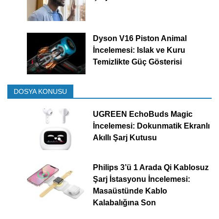
Dyson V16 Piston Animal
İncelemesi: Islak ve Kuru
Temizlikte Güç Gösterisi
DOSYA KONUSU
UGREEN EchoBuds Magic
İncelemesi: Dokunmatik Ekranlı
Akıllı Şarj Kutusu
Philips 3’ü 1 Arada Qi Kablosuz
Şarj İstasyonu İncelemesi:
Masaüstünde Kablo
Kalabalığına Son