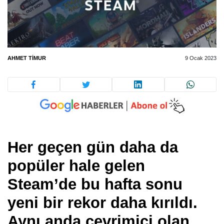
AHMET TIMUR
9 Ocak 2023
Her geçen gün daha da
popüler hale gelen
Steam’de bu hafta sonu
yeni bir rekor daha kırıldı.
Aynı anda çevrimiçi olan