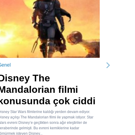
Genel
Sonraki
Disney The
Mandalorian filmi
konusunda çok ciddi
isney Star Wars filmlerine kaldığı yerden devam ediyor.
isney açılışı The Mandalorian filmi ile yapmak istiyor. Star
ars evreni Disney’e geçtikten sonra ağır eleştiriler de
eraberinde gelmişti. Bu evreni kemiklerine kadar
ömürmek isteyen Disney...