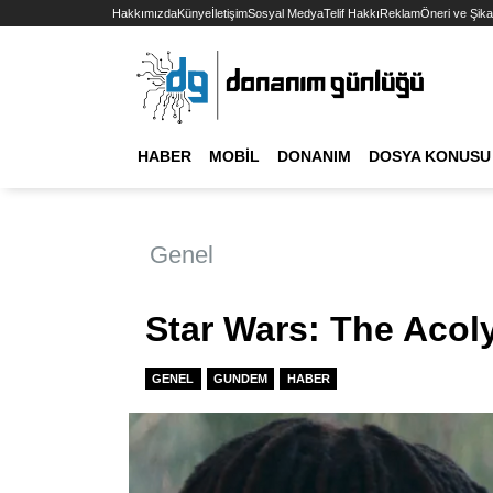
Hakkımızda
Künye
İletişim
Sosyal Medya
Telif Hakkı
Reklam
Öneri ve Şika
HABER
MOBIL
DONANIM
DOSYA KONUSU
Genel
Star Wars: The Acol
GENEL
GUNDEM
HABER