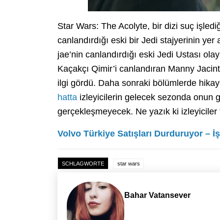
Star Wars: The Acolyte, bir dizi suç işle
canlandırdığı eski bir Jedi stajyerinin yer
jae’nin canlandırdığı eski Jedi Ustası ola
Kaçakçı Qimir’i canlandıran Manny Jacint
ilgi gördü. Daha sonraki bölümlerde hikay
hatta
izleyicilerin gelecek sezonda onun 
gerçekleşmeyecek. Ne yazık ki izleyiciler
Volvo Türkiye Satışları Durduruyor – İ
SCHLAGWORTE
star wars
Bahar Vatansever