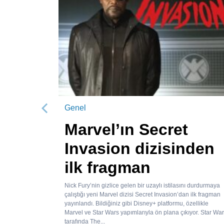
Genel
Önceki
Marvel’ın Secret
Invasion dizisinden
ilk fragman
Nick Fury’nin gizlice gelen bir uzaylı istilasını durdurmaya
çalıştığı yeni Marvel dizisi Secret Invasion’dan ilk fragman
yayınlandı. Bildiğiniz gibi Disney+ platformu, özellikle
Marvel ve Star Wars yapımlarıyla ön plana çıkıyor. Star Wa
tarafında The...