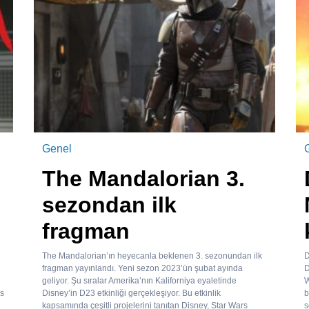
Genel
The Mandalorian 3.
sezondan ilk
fragman
The Mandalorian’ın heyecanla beklenen 3. sezonundan ilk
D
fragman yayınlandı. Yeni sezon 2023’ün şubat ayında
D
geliyor. Şu sıralar Amerika’nın Kaliforniya eyaletinde
W
rs
Disney’in D23 etkinliği gerçekleşiyor. Bu etkinlik
b
kapsamında çeşitli projelerini tanıtan Disney, Star Wars
s