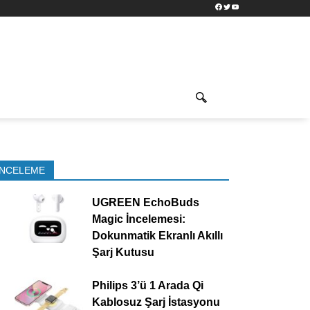
Facebook
Twitter
YouTube
İNCELEME
UGREEN EchoBuds
Magic İncelemesi:
Dokunmatik Ekranlı Akıllı
Şarj Kutusu
Philips 3’ü 1 Arada Qi
Kablosuz Şarj İstasyonu