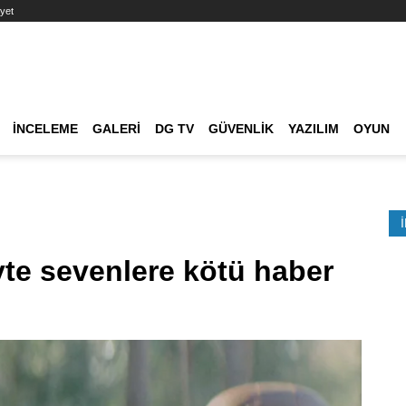
yet
Ana dolaşım
İNCELEME
GALERI
DG TV
GÜVENLIK
YAZILIM
OYUN
Etkinlik Ara
yte sevenlere kötü haber