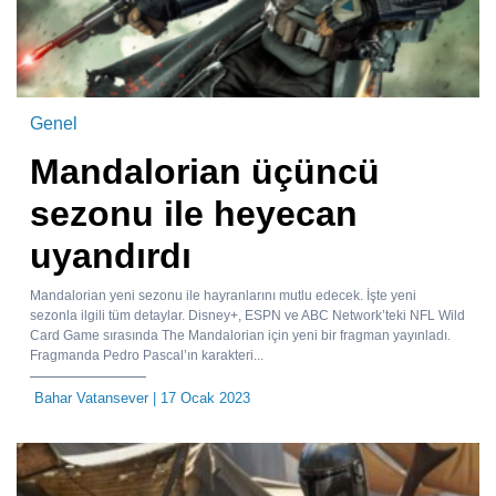
Genel
Mandalorian üçüncü
sezonu ile heyecan
uyandırdı
Mandalorian yeni sezonu ile hayranlarını mutlu edecek. İşte yeni
sezonla ilgili tüm detaylar. Disney+, ESPN ve ABC Network’teki NFL Wild
Card Game sırasında The Mandalorian için yeni bir fragman yayınladı.
Fragmanda Pedro Pascal’ın karakteri...
Bahar Vatansever
| 17 Ocak 2023