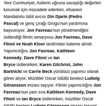
Yeni Cumhuriyet, Asilerin uğruna savaştığı değerleri
korumak için mücadele ederken, efsanevi
Mandalorlu ödül avcısı
Din Djarin (Pedro
Pascal)
ve genç çırağı Grogu’nun yardımına
başvuruyor.
Jon Favreau
’nun yönetmenliğini
üstlendiği filmin senaryosu
Jon Favreau, Dave
Filoni ve Noah Kloor
tarafından kaleme alındı.
Yapımcılığını
Jon Favreau
,
Kathleen
Kennedy
,
Dave Filoni
ve
Ian
Bryce
üstlenirken;
Karen Gilchrist, John
Bartnicki
ve
Carrie Beck
yürütücü
yapımcı olarak
görev alıyor. Müzikler Oscar ödüllü besteci
Ludwig
Göransson
imzası taşıyor. Filmin yapımcılığını
Jon
Favreau
’nun yanı sıra
Kathleen Kennedy, Dave
Filoni
ve
Ian Bryce
üstlenirken, müzikler Oscar
ödüllü besteci
Ludwig Göransson
imzası taşıyor.