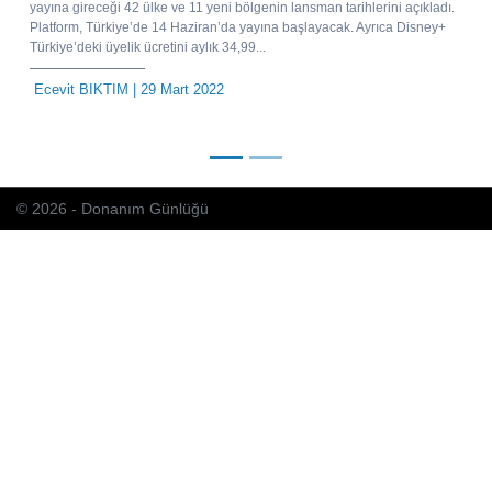
yayına gireceği 42 ülke ve 11 yeni bölgenin lansman tarihlerini açıkladı.
Platform, Türkiye’de 14 Haziran’da yayına başlayacak. Ayrıca Disney+
Türkiye’deki üyelik ücretini aylık 34,99...
Ecevit BIKTIM
| 29 Mart 2022
© 2026 - Donanım Günlüğü