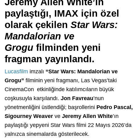
Jeremy Allen White’ın
paylaştığı, IMAX için özel
olarak çekilen
Star Wars:
Mandalorian ve
Grogu
filminden yeni
fragman yayınlandı.
Lucasfilm
imzalı
“Star Wars: Mandalorian ve
Grogu”
filminin yeni fragmanı, Las Vegas’taki
CinemaCon etkinliğinde katılımcıların büyük
coşkusuyla karşılandı.
Jon Favreau
’nun
yönetmenliğini üstlendiği; başrollerini
Pedro Pascal,
Sigourney Weaver
ve
Jeremy Allen White
’ın
paylaştığı yepyeni Star Wars filmi 22 Mayıs 2026’da
yalnızca sinemalarda gösterilecek.