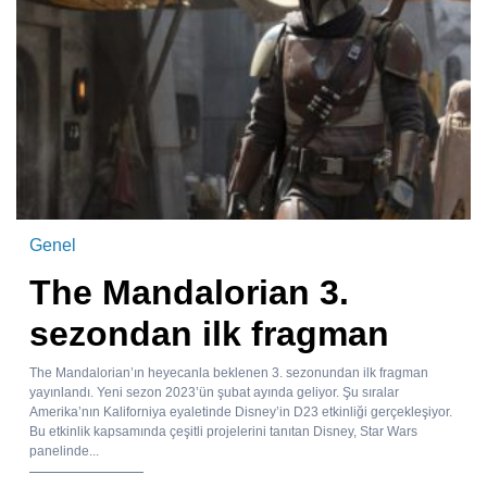
Genel
The Mandalorian 3.
sezondan ilk fragman
The Mandalorian’ın heyecanla beklenen 3. sezonundan ilk fragman
yayınlandı. Yeni sezon 2023’ün şubat ayında geliyor. Şu sıralar
Amerika’nın Kaliforniya eyaletinde Disney’in D23 etkinliği gerçekleşiyor.
Bu etkinlik kapsamında çeşitli projelerini tanıtan Disney, Star Wars
panelinde...