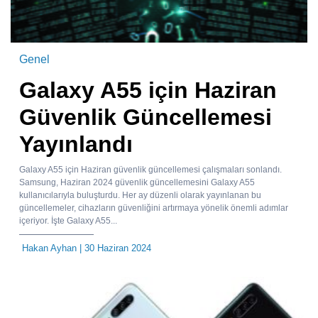
Genel
Galaxy A55 için Haziran
Güvenlik Güncellemesi
Yayınlandı
Galaxy A55 için Haziran güvenlik güncellemesi çalışmaları sonlandı.
Samsung, Haziran 2024 güvenlik güncellemesini Galaxy A55
kullanıcılarıyla buluşturdu. Her ay düzenli olarak yayınlanan bu
güncellemeler, cihazların güvenliğini artırmaya yönelik önemli adımlar
içeriyor. İşte Galaxy A55...
Hakan Ayhan
| 30 Haziran 2024