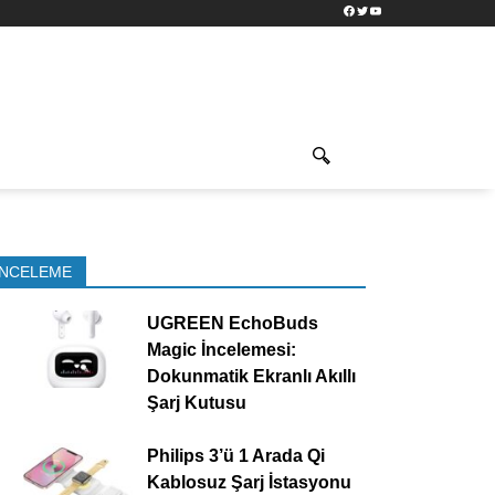
Facebook
Twitter
YouTube
İNCELEME
UGREEN EchoBuds
Magic İncelemesi:
Dokunmatik Ekranlı Akıllı
Şarj Kutusu
Philips 3’ü 1 Arada Qi
Kablosuz Şarj İstasyonu