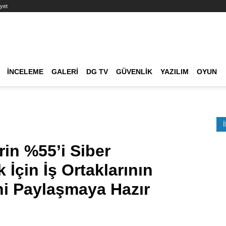
yet
Ana dolaşım
İNCELEME
GALERI
DG TV
GÜVENLIK
YAZILIM
OYUN
Etkinlik Ara
rin %55’i Siber
k İçin İş Ortaklarının
ni Paylaşmaya Hazır