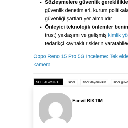
Sözleşmelere güvenlik gereklilikler
güvenlik denetimleri, kurum politikala
güvenliği şartları yer almalıdır.
Önleyici teknolojik önlemler beni
trust) yaklaşımı ve gelişmiş
kimlik y
tedarikçi kaynaklı risklerin yaratabile
Oppo Reno 15 Pro 5G İnceleme: Tek elde k
kamera
SCHLAGWORTE
siber
siber dayanıklılık
siber güve
Ecevit BIKTIM