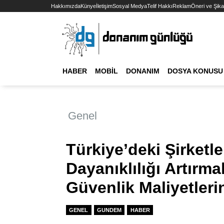
Hakkımızda
Künye
İletişim
Sosyal Medya
Telif Hakkı
Reklam
Öneri ve Şika
HABER
MOBIL
DONANIM
DOSYA KONUSU
Genel
Türkiye’deki Şirketle
Dayanıklılığı Artırma
Güvenlik Maliyetleri
GENEL
GUNDEM
HABER