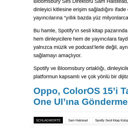
Bloomsbury Ses Direktörü Sam Halstead, bu 
dinleyici kitlesine erişim sağladığını ifade
yayıncılarına “yıllık bazda yüz milyonlarca
Bu hamle, Spotify’ın sesli kitap pazarın
hem dinleyicilere hem de yayıncılara fayd
yalnızca müzik ve podcast’lerle değil, ayn
sağlamayı amaçlıyor.
Spotify ve Bloomsbury ortaklığı, dinleyicil
platformun kapsamlı ve çok yönlü bir dijit
Oppo, ColorOS 15’i T
One UI’ına Gönderme
SCHLAGWORTE
Sam Halstead
Spotify Sesli Kitap Küt