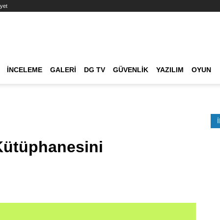
yet
Ana dolaşım
İNCELEME
GALERI
DG TV
GÜVENLIK
YAZILIM
OYUN
Etkinlik Ara
 Kütüphanesini