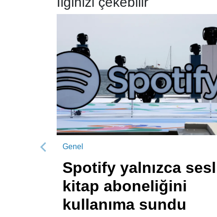
İlginizi çekebilir
Genel
Önceki
Spotify yalnızca sesl
kitap aboneliğini
kullanıma sundu