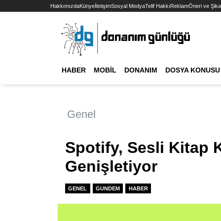
Hakkımızda
Künye
İletişim
Sosyal Medya
Telif Hakkı
Reklam
Öneri ve Şika
HABER
MOBIL
DONANIM
DOSYA KONUSU
Genel
Spotify, Sesli Kitap
Genişletiyor
GENEL
GUNDEM
HABER