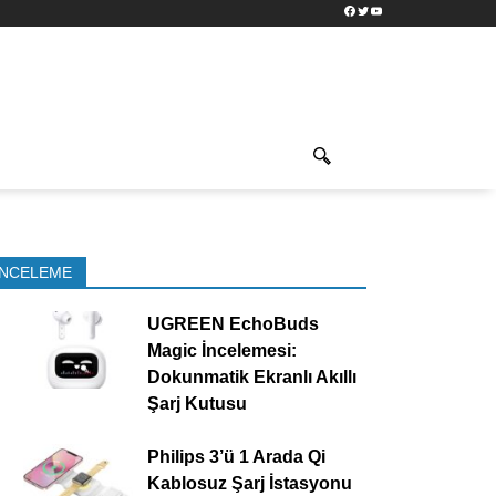
Facebook
Twitter
YouTube
İNCELEME
UGREEN EchoBuds
Magic İncelemesi:
Dokunmatik Ekranlı Akıllı
Şarj Kutusu
Philips 3’ü 1 Arada Qi
Kablosuz Şarj İstasyonu