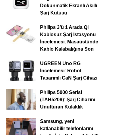
Dokunmatik Ekranlı Akıllı
Şarj Kutusu
Philips 3’ü 1 Arada Qi
Kablosuz Şarj İstasyonu
İncelemesi: Masaüstünde
Kablo Kalabalığına Son
UGREEN Uno RG
İncelemesi: Robot
Tasarımlı GaN Şarj Cihazı
Philips 5000 Serisi
(TAH5209): Şarj Cihazını
Unutturan Kulaklık
Samsung, yeni
katlanabilir telefonlarını