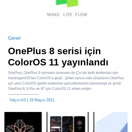
Genel
OnePlus 8 serisi için
ColorOS 11 yayınlandı
OnePlus, OnePlus 9 serisinin lansmanı ile Çin’de akıllı telefonları için
HyrdrogenOS’tan ColorOS’a geçti . Şirket ayrıca eski cihazlarını OnePlus
için yeni ColorOS işletim sistemine güncellemesini planlamıştı ve şimdi
OnePlus 8, 8 Pro ve 8T için ColorOS 11 erken erişim...
Yalçın AS
| 19 Mayıs 2021