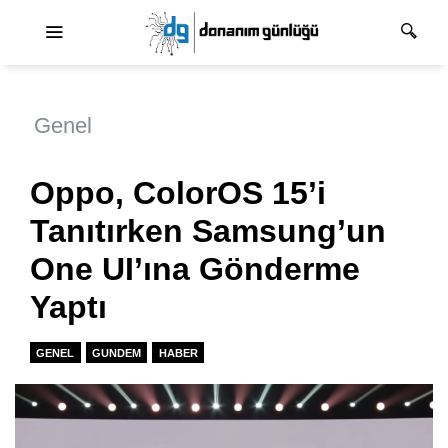
Ana dolaşım
Genel
Oppo, ColorOS 15’i
Tanıtırken Samsung’un
One UI’ına Gönderme
Yaptı
GENEL
GUNDEM
HABER