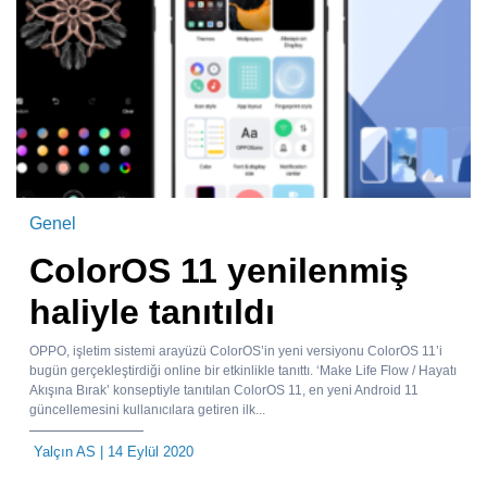
Genel
ColorOS 11 yenilenmiş
haliyle tanıtıldı
OPPO, işletim sistemi arayüzü ColorOS’in yeni versiyonu ColorOS 11’i
bugün gerçekleştirdiği online bir etkinlikle tanıttı. ‘Make Life Flow / Hayatı
Akışına Bırak’ konseptiyle tanıtılan ColorOS 11, en yeni Android 11
güncellemesini kullanıcılara getiren ilk...
Yalçın AS
| 14 Eylül 2020