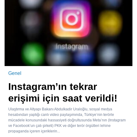
Genel
Instagram’ın tekrar
erişimi için saat verildi!
Ulaştırma ve Altyapı Bakanı Abdulkadir Uraloğlu, sosyal medya
hesabından yaptığı canlı video paylaşımında, Türkiye’nin terörle
mücadele konusundaki hassasiyeti doğrultusunda Meta’nın (Instagram
ve Facebook’un çatı şirketi) PKK ve diğer terör örgütleri lehine
propaganda içeren içeriklerin...