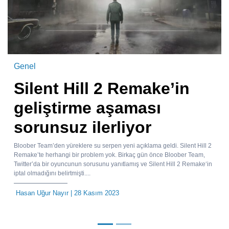
Genel
Silent Hill 2 Remake’in
geliştirme aşaması
sorunsuz ilerliyor
Bloober Team’den yüreklere su serpen yeni açıklama geldi. Silent Hill 2
Remake’te herhangi bir problem yok. Birkaç gün önce Bloober Team,
Twitter’da bir oyuncunun sorusunu yanıtlamış ve Silent Hill 2 Remake‘in
iptal olmadığını belirtmişti....
Hasan Uğur Nayır
| 28 Kasım 2023