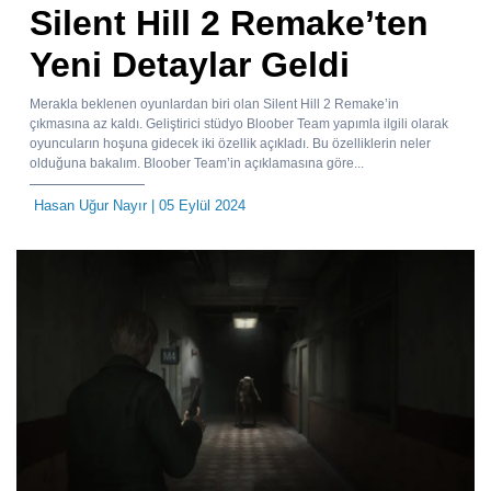
Silent Hill 2 Remake’ten
Yeni Detaylar Geldi
Merakla beklenen oyunlardan biri olan Silent Hill 2 Remake’in
çıkmasına az kaldı. Geliştirici stüdyo Bloober Team yapımla ilgili olarak
oyuncuların hoşuna gidecek iki özellik açıkladı. Bu özelliklerin neler
olduğuna bakalım. Bloober Team’in açıklamasına göre...
Hasan Uğur Nayır
| 05 Eylül 2024