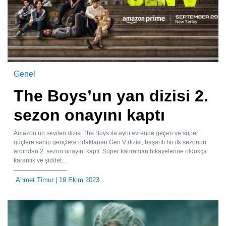
Genel
The Boys’un yan dizisi 2.
sezon onayını kaptı
Amazon’un sevilen dizisi The Boys ile aynı evrende geçen ve süper
güçlere sahip gençlere odaklanan Gen V dizisi, başarılı bir ilk sezonun
ardından 2. sezon onayını kaptı. Süper kahraman hikayelerine oldukça
karanlık ve şiddet...
Ahmet Timur
| 19 Ekim 2023