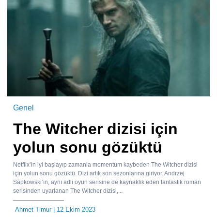
Genel
The Witcher dizisi için
yolun sonu gözüktü
Netflix’in iyi başlayıp zamanla momentum kaybeden The Witcher dizisi
için yolun sonu gözüktü. Dizi artık son sezonlarına giriyor. Andrzej
Sapkowski’ın, aynı adlı oyun serisine de kaynaklık eden fantastik roman
serisinden uyarlanan The Witcher dizisi,...
Ahmet Timur
| 12 Ekim 2023