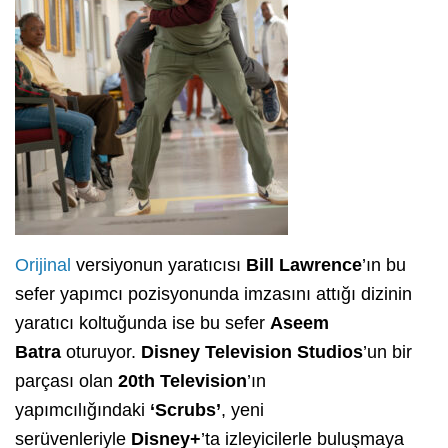
Orijinal
versiyonun yaratıcısı
Bill Lawrence
’ın bu
sefer yapımcı pozisyonunda imzasını attığı dizinin
yaratıcı koltuğunda ise bu sefer
Aseem
Batra
oturuyor.
Disney Television Studios
’un bir
parçası olan
20th Television
’ın
yapımcılığındaki
‘Scrubs’
, yeni
serüvenleriyle
Disney+
’ta izleyicilerle buluşmaya