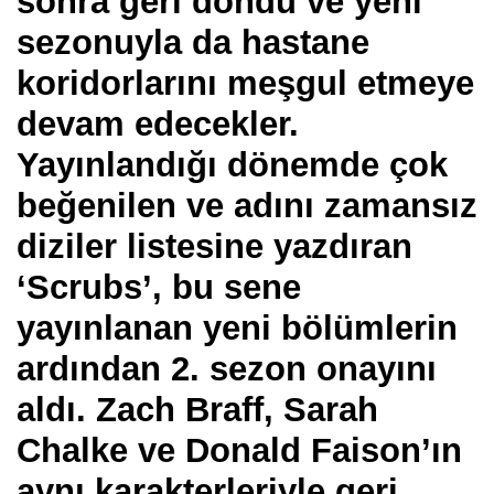
sonra geri döndü ve yeni
sezonuyla da hastane
koridorlarını meşgul etmeye
devam edecekler.
Yayınlandığı dönemde çok
beğenilen ve adını zamansız
diziler listesine yazdıran
‘Scrubs’, bu sene
yayınlanan yeni bölümlerin
ardından 2. sezon onayını
aldı. Zach Braff, Sarah
Chalke ve Donald Faison’ın
aynı karakterleriyle geri