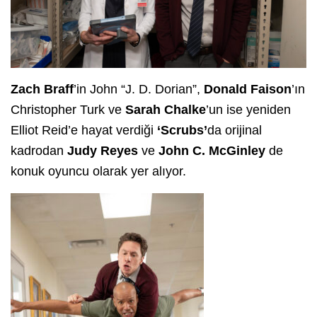
Zach Braff
’in John “J. D. Dorian”,
Donald Faison
’ın
Christopher Turk
ve
Sarah Chalke
’un ise yeniden
Elliot Reid’e hayat verdiği
‘Scrubs’
da orijinal
kadrodan
Judy Reyes
ve
John C. McGinley
de
konuk oyuncu olarak yer alıyor.