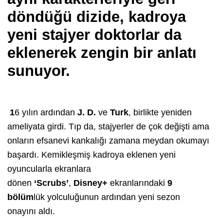
döndüğü dizide, kadroya
yeni stajyer doktorlar da
eklenerek zengin bir anlatı
sunuyor.
1
6 yılın ardından
J. D.
ve
Turk
, birlikte yeniden
ameliyata girdi. Tıp da, stajyerler de çok değişti ama
onların efsanevi kankalığı zamana meydan okumayı
başardı. Kemikleşmiş kadroya eklenen yeni
oyuncularla ekranlara
dönen
‘Scrubs’
,
Disney+
ekranlarındaki
9
bölüm
lük yolculuğunun ardından yeni sezon
onayını aldı.