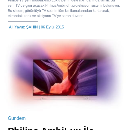
Philips TV yeni modeli AmbiLux’ü Berlin’deki IFA Fuarı’nda tanıttı. Bu
yeni TV’de çığır açacak Philips Ambilight projeksiyon sistemi bulunuyor.
Bu sistem, görüntüyü TV setinin tüm kısıtlamalarından kurtararak,
ekrandaki renk ve aksiyona TV’ye saran duvarın...
Ali Yavuz ŞAHİN
| 06 Eylül 2015
Gundem