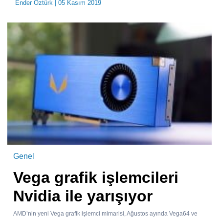
Ender Öztürk
| 05 Kasım 2019
Genel
Vega grafik işlemcileri
Nvidia ile yarışıyor
AMD’nin yeni Vega grafik işlemci mimarisi, Ağustos ayında Vega64 ve