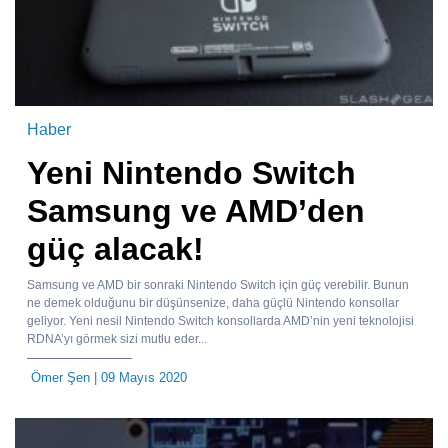
Haber
Yeni Nintendo Switch
Samsung ve AMD’den
güç alacak!
Samsung ve AMD bir sonraki Nintendo Switch için güç verebilir. Bunun
ne demek olduğunu bir düşünsenize, daha güçlü Nintendo konsollar
geliyor. Yeni nesil Nintendo Switch konsollarda AMD’nin yeni teknolojisi
RDNA’yı görmek sizi mutlu eder...
Ömer Şen
| 09 Mayıs 2020