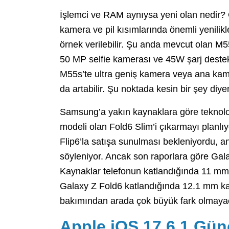
İşlemci ve RAM aynıysa yeni olan nedir? 
kamera ve pil kısımlarında önemli yenili
örnek verilebilir. Şu anda mevcut olan M
50 MP selfie kamerası ve 45W şarj deste
M55s’te ultra geniş kamera veya ana kamer
da artabilir. Şu noktada kesin bir şey diy
Samsung’a yakın kaynaklara göre teknolo
modeli olan Fold6 Slim’i çıkarmayı planlı
Flip6’la satışa sunulması bekleniyordu, a
söyleniyor. Ancak son raporlara göre Gala
Kaynaklar telefonun katlandığında 11 mm k
Galaxy Z Fold6 katlandığında 12.1 mm kalı
bakımından arada çok büyük fark olmaya
Apple iOS 17.6.1 Gün