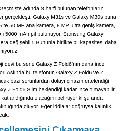
Geçmişte adında S harfi bulunan telefonların
kler gerçekleşti. Galaxy M31s ve Galaxy M30s buna
55’te 50 MP ana kamera, 8 MP ultra geniş kamera,
kli 5000 mAh pil bulunuyor. Samsung Galaxy
a değişebilir. Bununla birlikte pil kapasitesi daha
emiyoruz.
ji devi bu sene Galaxy Z Fold6’nın daha ince
yor. Aslında bu telefonun Galaxy Z Fold6 ve Z
ncak bazı sorunlardan dolayı cihazın ertelendiği
xy Z Fold6 Slim beklendiği kadar ince olmayabilir.
atlandığında olacağını belirtiyor ki şu anda
nlığında oluyor. Eğer iddialar doğruysa kalınlık
cak.
cellemesini Çıkarmaya