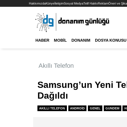
Hakkımızda
Künye
İletişim
Sosyal Medya
Telif Hakkı
Reklam
Öneri ve Şika
HABER
MOBIL
DONANIM
DOSYA KONUSU
Akıllı Telefon
Samsung’un Yeni Te
Dağıldı
AKILLI TELEFON
ANDROID
GENEL
GUNDEM
H