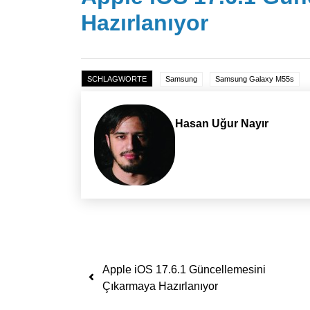
Hazırlanıyor
SCHLAGWORTE
Samsung
Samsung Galaxy M55s
Hasan Uğur Nayır
Yazı dolaşımı
Apple iOS 17.6.1 Güncellemesini
Çıkarmaya Hazırlanıyor