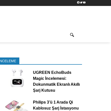
Facebook
Twitter
YouTube
İNCELEME
UGREEN EchoBuds
Magic İncelemesi:
Dokunmatik Ekranlı Akıllı
Şarj Kutusu
Philips 3’ü 1 Arada Qi
Kablosuz Şarj İstasyonu