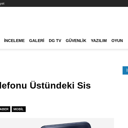
yet
Ana dolaşım
İNCELEME
GALERI
DG TV
GÜVENLIK
YAZILIM
OYUN
Etkinlik Ara
lefonu Üstündeki Sis
ABER
MOBIL