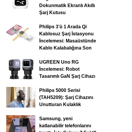
Dokunmatik Ekranlı Akıllı
Şarj Kutusu
Philips 3’ü 1 Arada Qi
Kablosuz Şarj İstasyonu
İncelemesi: Masaüstünde
Kablo Kalabalığına Son
UGREEN Uno RG
İncelemesi: Robot
Tasarımlı GaN Şarj Cihazı
Philips 5000 Serisi
(TAH5209): Şarj Cihazını
Unutturan Kulaklık
Samsung, yeni
katlanabilir telefonlarını