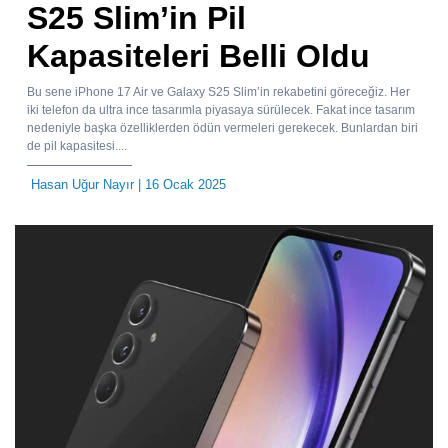
S25 Slim’in Pil
Kapasiteleri Belli Oldu
Bu sene iPhone 17 Air ve Galaxy S25 Slim’in rekabetini göreceğiz. Her
iki telefon da ultra ince tasarımla piyasaya sürülecek. Fakat ince tasarım
nedeniyle başka özelliklerden ödün vermeleri gerekecek. Bunlardan biri
de pil kapasitesi....
Hasan Uğur Nayır
| 16 Ocak 2025