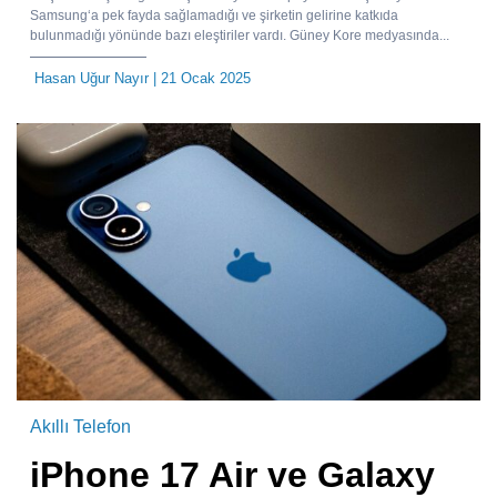
Samsung‘a pek fayda sağlamadığı ve şirketin gelirine katkıda
bulunmadığı yönünde bazı eleştiriler vardı. Güney Kore medyasında...
Hasan Uğur Nayır
| 21 Ocak 2025
Akıllı Telefon
iPhone 17 Air ve Galaxy