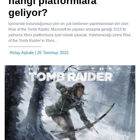
hangi platformlara
geliyor?
İçerisinde bulunduğumuz yılın en çok beklenen yapımlarından biri olan
Rise of the Tomb Raider, Microsoft ile yapılan anlaşma gereği 2015’te
yalnızca Xbox platformuna özel olarak çıkacak. Hatırlanacağı üzere Rise
of the Tomb Raider’ın Xbox...
Atılay Aşkale
| 26 Temmuz 2015