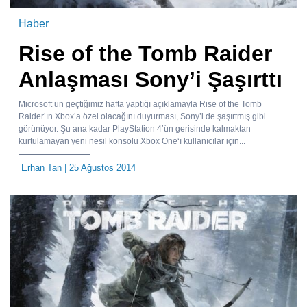
Haber
Rise of the Tomb Raider
Anlaşması Sony’i Şaşırttı
Microsoft’un geçtiğimiz hafta yaptığı açıklamayla Rise of the Tomb
Raider’ın Xbox’a özel olacağını duyurması, Sony’i de şaşırtmış gibi
görünüyor. Şu ana kadar PlayStation 4’ün gerisinde kalmaktan
kurtulamayan yeni nesil konsolu Xbox One‘ı kullanıcılar için...
Erhan Tan
| 25 Ağustos 2014