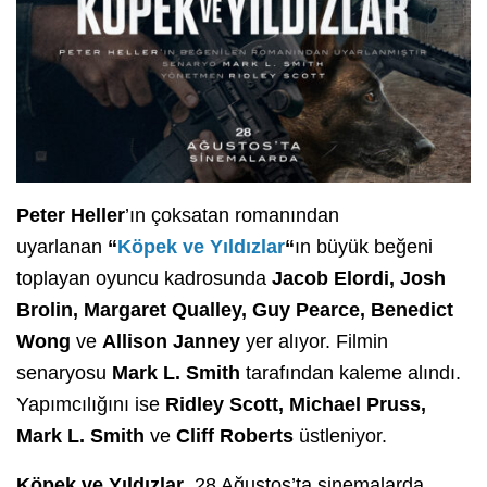
Peter Heller
’ın çoksatan romanından
uyarlanan
“
Köpek ve Yıldızlar
“
ın büyük beğeni
toplayan oyuncu kadrosunda
Jacob Elordi, Josh
Brolin, Margaret Qualley, Guy Pearce, Benedict
Wong
ve
Allison Janney
yer alıyor. Filmin
senaryosu
Mark L. Smith
tarafından kaleme alındı.
Yapımcılığını ise
Ridley Scott, Michael Pruss,
Mark L. Smith
ve
Cliff Roberts
üstleniyor.
Köpek ve Yıldızlar
, 28 Ağustos’ta sinemalarda