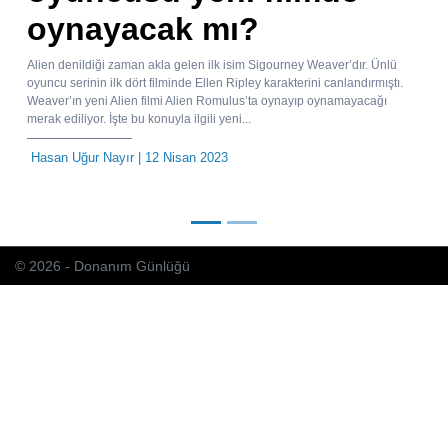
oynayacak mı?
Alien denildiği zaman akla gelen ilk isim Sigourney Weaver’dır. Ünlü
oyuncu serinin ilk dört filminde Ellen Ripley karakterini canlandırmıştı.
Weaver’ın yeni Alien filmi Alien Romulus’ta oynayıp oynamayacağı
merak ediliyor. İşte bu konuyla ilgili yeni...
Hasan Uğur Nayır
| 12 Nisan 2023
© 2026 - Donanım Günlüğü