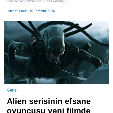
heyecan verici filmlerden biri de Gladiator 2...
Ahmet Timur
| 10 Temmuz 2024
Genel
Alien serisinin efsane
oyuncusu yeni filmde