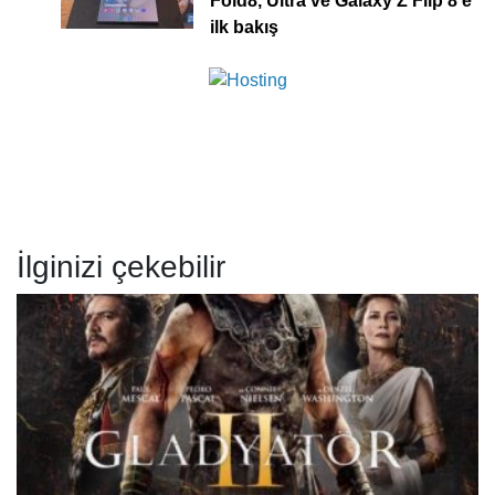
Fold8, Ultra ve Galaxy Z Flip 8’e
ilk bakış
İlginizi çekebilir