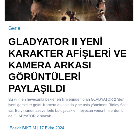
Genel
GLADYATOR II YENİ
KARAKTER AFİŞLERİ VE
KAMERA ARKASI
GÖRÜNTÜLERİ
PAYLAŞILDI
Bu yılın en heyecanla beklenen filmlerinden olan GLADYATOR 2 ’den
iyeni görseller geldi. Kamera arkasında yine usta yönetmen Ridley Scott
var. Bu yıl sinemaseverlerle buluşacak en heyecan verici filmlerden biri
de GLADYATOR 2 olacak....
Ecevit BIKTIM
| 17 Ekim 2024