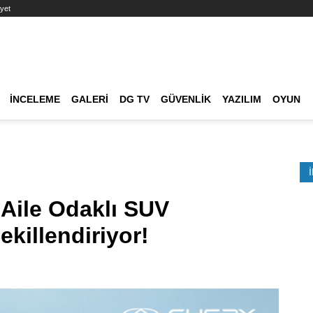
yet
Ana dolaşım
İNCELEME
GALERI
DG TV
GÜVENLIK
YAZILIM
OYUN
Etkinlik Ara
Aile Odaklı SUV
killendiriyor!