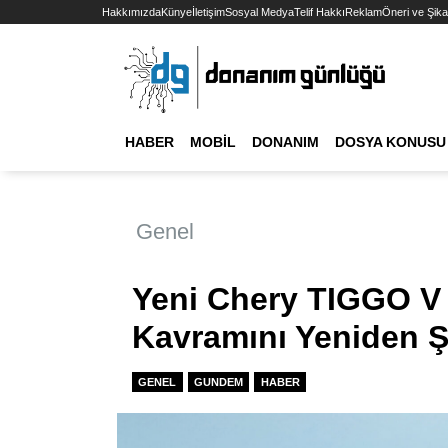
Hakkımızda
Künye
İletişim
Sosyal Medya
Telif Hakkı
Reklam
Öneri ve Şika
HABER
MOBIL
DONANIM
DOSYA KONUSU
Genel
Yeni Chery TIGGO V 
Kavramını Yeniden Şe
GENEL
GUNDEM
HABER