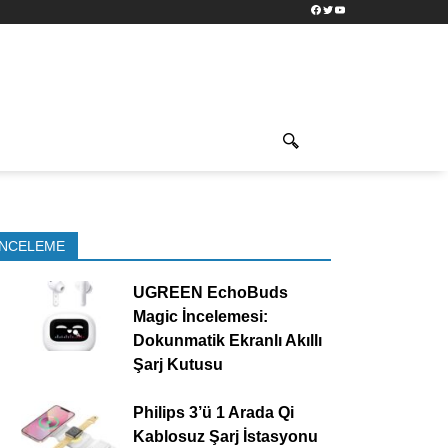
Facebook
Twitter
YouTube
İNCELEME
UGREEN EchoBuds
Magic İncelemesi:
Dokunmatik Ekranlı Akıllı
Şarj Kutusu
Philips 3’ü 1 Arada Qi
Kablosuz Şarj İstasyonu