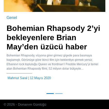
Genel
Bohemian Rhapsody 2’yi
bekleyenlere Brian
May’den üzücü haber
Bohemian Rhapsody, vizyona girer girmez gişede para basmaya
başlamıştı. Görünüşe göre ikinci film için beklentiye girmek yersiz.
Efsanevi rock topluluğu Queen ve frontman’i Freddie Mercury’yi temel
alan Bohemian Rhapsody filmi, 52 milyon dolar bütçeyle...
Mahmut Saral
| 12 Mayıs 2020
© 2026 - Donanım Günlüğü