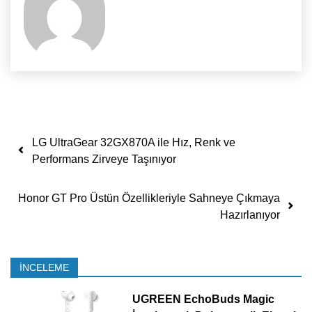
Yazı dolaşımı
LG UltraGear 32GX870A ile Hız, Renk ve
Performans Zirveye Taşınıyor
Honor GT Pro Üstün Özellikleriyle Sahneye Çıkmaya
Hazırlanıyor
İNCELEME
UGREEN EchoBuds Magic