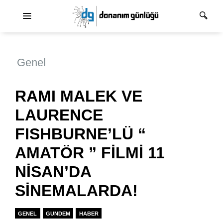
Ana dolaşım
Genel
RAMI MALEK VE
LAURENCE
FISHBURNE’LÜ “
AMATÖR ” FİLMİ 11
NİSAN’DA
SİNEMALARDA!
GENEL
GUNDEM
HABER