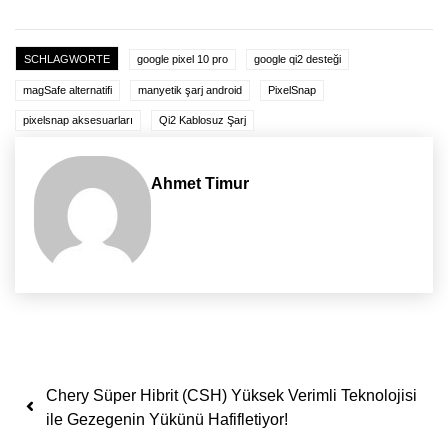
SCHLAGWORTE
google pixel 10 pro
google qi2 desteği
magSafe alternatifi
manyetik şarj android
PixelSnap
pixelsnap aksesuarları
Qi2 Kablosuz Şarj
Ahmet Timur
Yazı dolaşımı
Chery Süper Hibrit (CSH) Yüksek Verimli Teknolojisi
ile Gezegenin Yükünü Hafifletiyor!