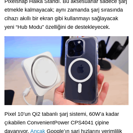
Pixelsnap Halka Standı. Bu aksesuarlar sadece şarj
etmekle kalmayacak; aynı zamanda şarj sırasında
cihazı akıllı bir ekran gibi kullanmayı sağlayacak
yeni “Hub Modu” özelliğini de destekleyecek.
Pixel 10’un Qi2 tabanlı şarj sistemi, 60W’a kadar
çıkabilen ConvenientPower CPS4041 çipine
dayanıyor.
Ancak
Google’ın şarj hızlarını verimlilik