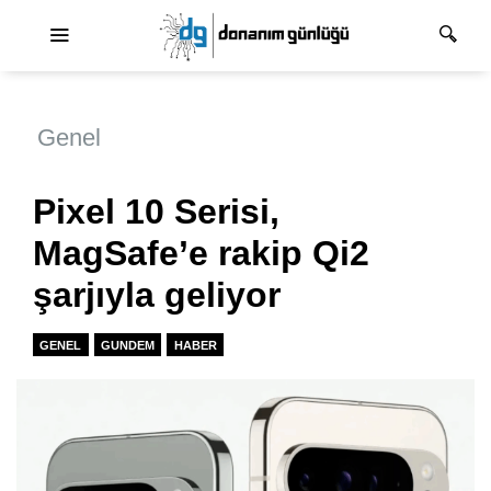
Ana dolaşım
Genel
Pixel 10 Serisi,
MagSafe’e rakip Qi2
şarjıyla geliyor
GENEL
GUNDEM
HABER