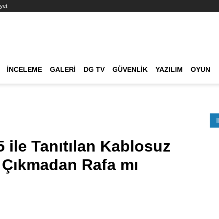
yet
Ana dolaşım
İNCELEME
GALERI
DG TV
GÜVENLIK
YAZILIM
OYUN
Etkinlik Ara
ile Tanıtılan Kablosuz
a Çıkmadan Rafa mı