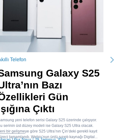
kıllı Telefon
Sonraki
Samsung Galaxy S25
Ultra’nın Bazı
Özellikleri Gün
Işığına Çıktı
amsung yeni telefon serisi Galaxy S25 üzerinde çalışıyor.
u serinin üst düzey modeli ise Galaxy S25 Ultra olacak.
eni bir gelişmeye göre S25 Ultra’nın Çin’deki gerekli kayıt
üreci tamamlandı. Webio’nun ünlü sızıntı kaynağı Digital...
Hasan Uğur Nayır
| 29 Temmuz 2024