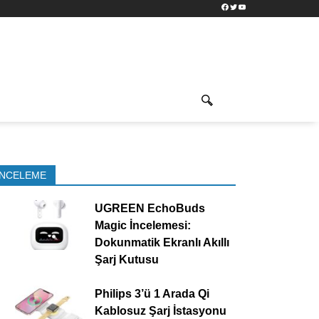
Facebook
Twitter
YouTube
İNCELEME
UGREEN EchoBuds
Magic İncelemesi:
Dokunmatik Ekranlı Akıllı
Şarj Kutusu
Philips 3’ü 1 Arada Qi
Kablosuz Şarj İstasyonu