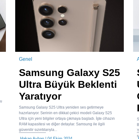
Genel
A
Samsung Galaxy S25
Ultra Büyük Beklenti
Yaratıyor
yu
Samsung Galaxy S25 Ultra yeniden ses getirmeye
hazırlanıyor. Serinin en dikkat çekici modeli Galaxy S25
Ultra için yeni bilgiler ortaya çıkmaya başladı. İşte cihazın
S
RAM kapasitesi ve diğer detaylar. Samsung ile ilgili
B
güvenilir sızıntılarıyla...
Y
s
Hakan Ayhan
| 04 Ekim 2024