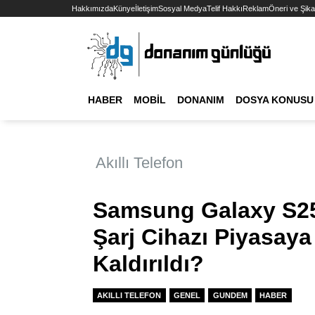
Hakkımızda
Künye
İletişim
Sosyal Medya
Telif Hakkı
Reklam
Öneri ve Şika
HABER
MOBIL
DONANIM
DOSYA KONUSU
Akıllı Telefon
Samsung Galaxy S25 
Şarj Cihazı Piyasay
Kaldırıldı?
AKILLI TELEFON
GENEL
GUNDEM
HABER