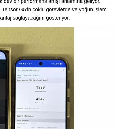
k dev bir performans artışı anlamına geliyor.
rk, Tensor G5’in çoklu görevlerde ve yoğun işlem
antaj sağlayacağını gösteriyor.