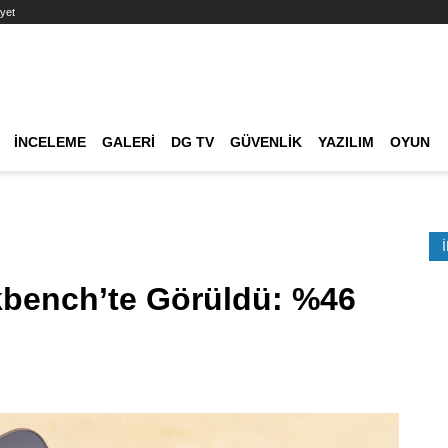
yet
Ana dolaşım
İNCELEME
GALERI
DG TV
GÜVENLIK
YAZILIM
OYUN
Etkinlik Ara
kbench’te Görüldü: %46