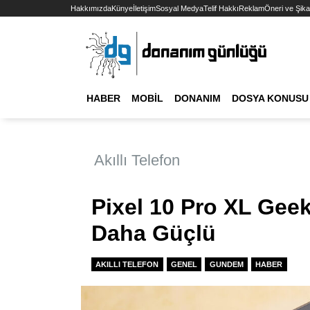
Hakkımızda
Künye
İletişim
Sosyal Medya
Telif Hakkı
Reklam
Öneri ve Şika
HABER
MOBIL
DONANIM
DOSYA KONUSU
Akıllı Telefon
Pixel 10 Pro XL Gee
Daha Güçlü
AKILLI TELEFON
GENEL
GUNDEM
HABER