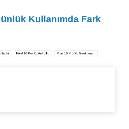
ünlük Kullanımda Fark
 tarihi
Pixel 10 Pro XL AnTuTu
Pixel 10 Pro XL Geekbench