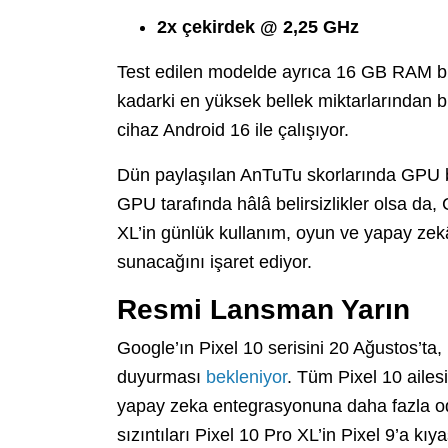
2x çekirdek @ 2,25 GHz
Test edilen modelde ayrıca 16 GB RAM bul
kadarki en yüksek bellek miktarlarından bir
cihaz Android 16 ile çalışıyor.
Dün paylaşılan AnTuTu skorlarında GPU b
GPU tarafında hâlâ belirsizlikler olsa da,
XL’in günlük kullanım, oyun ve yapay zek
sunacağını işaret ediyor.
Resmi Lansman Yarın
Google’ın Pixel 10 serisini 20 Ağustos’ta
duyurması
bekleniyor
. Tüm Pixel 10 ailes
yapay zeka entegrasyonuna daha fazla od
sızıntıları Pixel 10 Pro XL’in Pixel 9’a kı