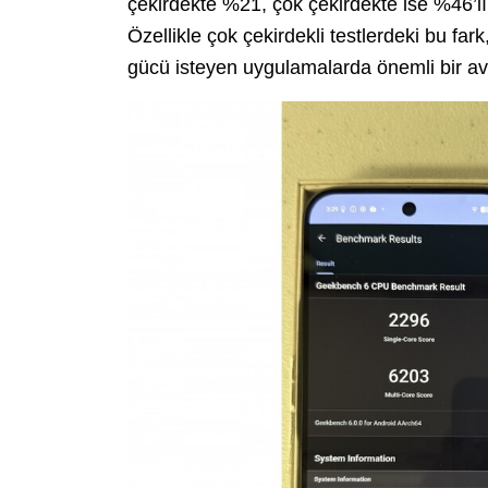
çekirdekte %21, çok çekirdekte ise %46’lı
Özellikle çok çekirdekli testlerdeki bu fa
gücü isteyen uygulamalarda önemli bir av