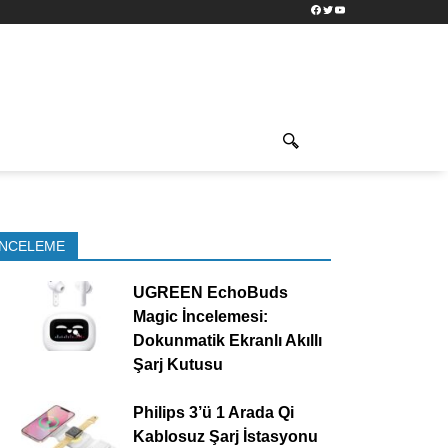
Facebook
Twitter
YouTube
İNCELEME
UGREEN EchoBuds
Magic İncelemesi:
Dokunmatik Ekranlı Akıllı
Şarj Kutusu
Philips 3’ü 1 Arada Qi
Kablosuz Şarj İstasyonu