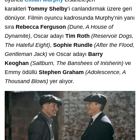
karakteri
Tommy Shelby
’i canlandırmak üzere geri
dönüyor. Filmin oyuncu kadrosunda Murphy’nin yanı
sıra
Rebecca Ferguson
(Dune, A House of
Dynamite)
, Oscar adayı
Tim Roth
(Reservoir Dogs,
The Hateful Eight)
,
Sophie Rundle
(After the Flood,
Gentleman Jack)
ve Oscar adayı
Barry
Keoghan
(Saltburn, The Banshees of Inisherin)
ve
Emmy ödüllü
Stephen Graham
(Adolescence, A
Thousand Blows)
yer alıyor.