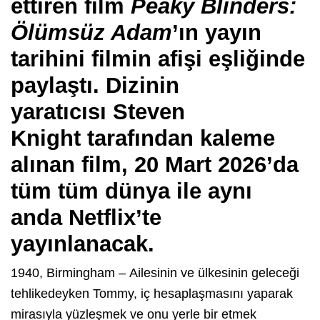
ettiren film
Peaky Blinders:
Ölümsüz Adam
’ın yayın
tarihini filmin afişi eşliğinde
paylaştı. Dizinin
yaratıcısı
Steven
Knight
tarafından kaleme
alınan film,
20 Mart 2026
’da
tüm tüm dünya ile aynı
anda Netflix’te
yayınlanacak.
1940, Birmingham
–
Ailesinin ve ülkesinin geleceği
tehlikedeyken Tommy, iç hesaplaşmasını yaparak
mirasıyla yüzleşmek ve onu yerle bir etmek