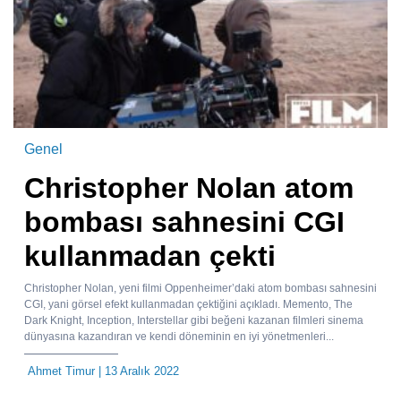
Genel
Christopher Nolan atom
bombası sahnesini CGI
kullanmadan çekti
Christopher Nolan, yeni filmi Oppenheimer’daki atom bombası sahnesini
CGI, yani görsel efekt kullanmadan çektiğini açıkladı. Memento, The
Dark Knight, Inception, Interstellar gibi beğeni kazanan filmleri sinema
dünyasına kazandıran ve kendi döneminin en iyi yönetmenleri...
Ahmet Timur
| 13 Aralık 2022