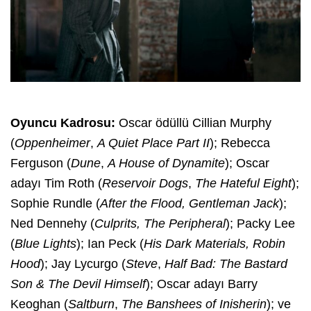
Oyuncu Kadrosu:
Oscar ödüllü Cillian Murphy
(
Oppenheimer
,
A Quiet Place Part II
); Rebecca
Ferguson (
Dune
,
A House of Dynamite
); Oscar
adayı Tim Roth (
Reservoir Dogs
,
The Hateful Eight
);
Sophie Rundle (
After the Flood, Gentleman Jack
);
Ned Dennehy (
Culprits, The Peripheral
); Packy Lee
(
Blue Lights
); Ian Peck (
His Dark Materials, Robin
Hood
); Jay Lycurgo (
Steve
,
Half Bad: The Bastard
Son & The Devil Himself
); Oscar adayı Barry
Keoghan (
Saltburn
,
The Banshees of Inisherin
); ve