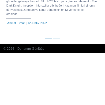
görseller gelmeye başladı. Film 2023’te vizyona girecek. Memento, The
Dark Knight, Inception, Interstellar gibi beğeni kazanan filmleri sinema
dünyasına kazandıran ve kendi döneminin en iyi yönetmenleri
arasında...
Ahmet Timur
| 12 Aralık 2022
© 2026 - Donanım Günlüğü