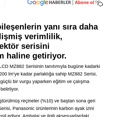
bileşenlerin yanı sıra daha
işmiş verimlilik,
ktör serisini
m haline getiriyor.
LCD MZ882 Serisinin tanıtımıyla bugüne kadarki
.200 lm’ye kadar parlaklığa sahip MZ882 Serisi,
a güçlü bir vurgu yaparken eğitim ve çalışma
belirliyor.
üştürülmüş reçineler (%10) ve baştan sona geri
erisi, Panasonic ürünlerinin karbon ayak izini
sil ediyor. Ambalaj ve ilgili aksesuarlardaki