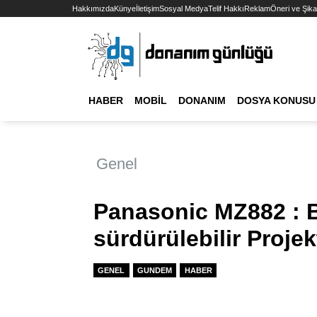
Hakkımızda
Künye
İletişim
Sosyal Medya
Telif Hakkı
Reklam
Öneri ve Şika
HABER
MOBIL
DONANIM
DOSYA KONUSU
Genel
Panasonic MZ882 : 
sürdürülebilir Proj
GENEL
GUNDEM
HABER