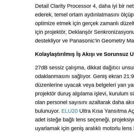
Detail Clarity Processor 4, daha iyi bir net
ederek, temel ortam aydınlatmasını ölçüp, 
optimize etmek için gerçek zamanlı düzelt
için projektör, Deklanşör Senkronizasyonu
destekliyor ve Panasonic’in Geometry Man
Kolaylaştırılmış İş Akışı ve Sorunsuz 
27dB sessiz çalışma, dikkat dağıtıcı unsur
odaklanmasını sağlıyor. Geniş ekran 21:9 
düzenlerine uyacak veya belgeleri yan ya
projektör duruş algılama işlevi, kurulum s
olan personel sayısını azaltarak daha akıc
bulunuyor.
ELU20
Ultra Kısa Yansıtma Açı
adet isteğe bağlı lens seçeneği, projeksi
uyarlamak için geniş aralıklı motorlu lens