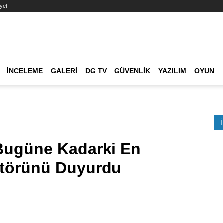
yet
Ana dolaşım
İNCELEME
GALERI
DG TV
GÜVENLIK
YAZILIM
OYUN
Etkinlik Ara
Bugüne Kadarki En
ektörünü Duyurdu