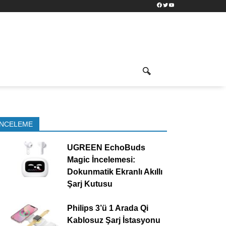
Facebook
Twitter
YouTube
İNCELEME
UGREEN EchoBuds
Magic İncelemesi:
Dokunmatik Ekranlı Akıllı
Şarj Kutusu
Philips 3’ü 1 Arada Qi
Kablosuz Şarj İstasyonu