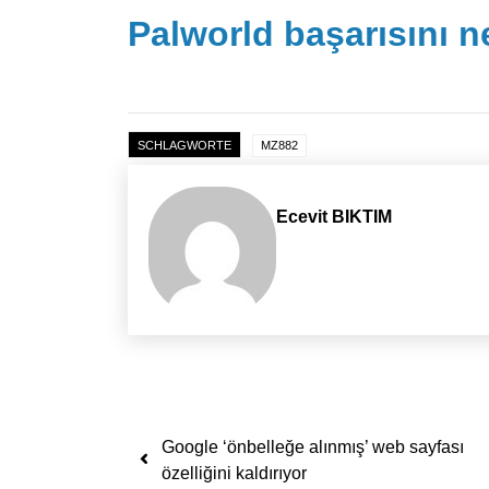
Palworld başarısını 
SCHLAGWORTE
MZ882
Ecevit BIKTIM
Yazı dolaşımı
Google ‘önbelleğe alınmış’ web sayfası
özelliğini kaldırıyor