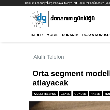
Hakkımızda
Künye
İletişim
Sosyal Medya
Telif Hakkı
Reklam
Öneri ve Şika
HABER
MOBIL
DONANIM
DOSYA KONUSU
Akıllı Telefon
Orta segment modell
atlayacak
AKILLI TELEFON
GENEL
GUNDEM
HABER
MOB