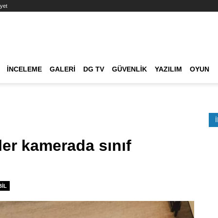
yet
Ana dolaşım
İNCELEME
GALERI
DG TV
GÜVENLIK
YAZILIM
OYUN
Etkinlik Ara
er kamerada sınıf
IL