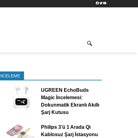
Facebook
Twitter
YouTube
İNCELEME
UGREEN EchoBuds
Magic İncelemesi:
Dokunmatik Ekranlı Akıllı
Şarj Kutusu
Philips 3’ü 1 Arada Qi
Kablosuz Şarj İstasyonu