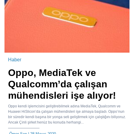
Haber
Oppo, MediaTek ve
Qualcomm’da çalışan
mühendisleri işe alıyor!
Oppo kendi işlemcisini geliştirebilmek adına MediaTek, Qualcomm ve
Huawei HiSlicon’da çalışan mühendisleri işe almaya başladı. Oppo’nun
bir süredir kendi başına bir yonga seti geliştirmek için çalıştığını biliyoruz.
Ancak Çinli şirket henüz bu konuda herhangi...
Ömer Şen
| 28 Mayıs 2020