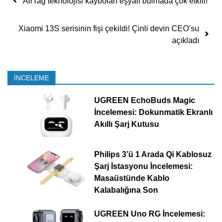
AirTag teknolojisi kaybolan eşyalı bulmada çok etkili!
Xiaomi 13S serisinin fişi çekildi! Çinli devin CEO’su
açıkladı
İNCELEME
UGREEN EchoBuds Magic
İncelemesi: Dokunmatik Ekranlı
Akıllı Şarj Kutusu
Philips 3’ü 1 Arada Qi Kablosuz
Şarj İstasyonu İncelemesi:
Masaüstünde Kablo
Kalabalığına Son
UGREEN Uno RG İncelemesi: