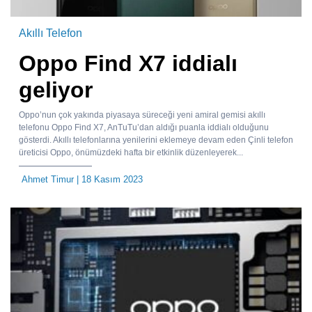
Akıllı Telefon
Oppo Find X7 iddialı
geliyor
Oppo’nun çok yakında piyasaya süreceği yeni amiral gemisi akıllı
telefonu Oppo Find X7, AnTuTu’dan aldığı puanla iddialı olduğunu
gösterdi. Akıllı telefonlarına yenilerini eklemeye devam eden Çinli telefon
üreticisi Oppo, önümüzdeki hafta bir etkinlik düzenleyerek...
Ahmet Timur
| 18 Kasım 2023