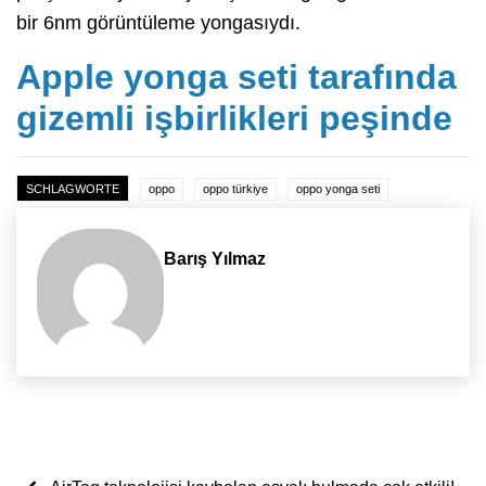
bir 6nm görüntüleme yongasıydı.
Apple yonga seti tarafında
gizemli işbirlikleri peşinde
SCHLAGWORTE
oppo
oppo türkiye
oppo yonga seti
Barış Yılmaz
Yazı dolaşımı