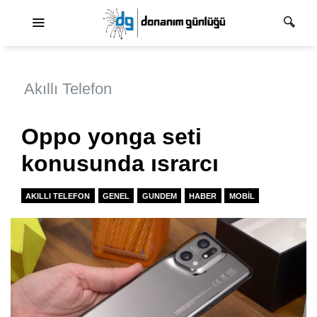
Ana dolaşım
Akıllı Telefon
Oppo yonga seti
konusunda ısrarcı
AKILLI TELEFON
GENEL
GUNDEM
HABER
MOBIL