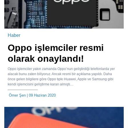
Haber
Oppo işlemciler resmi
olarak onaylandı!
Oppo işlemciler yakın zamanda Oppo’nun geliştirdiği telefonlarda yer
alacak bunu zaten biliyoruz. Ancak resmi bir açıklama yapıldı. Daha
önce gelen bilgilere göre Oppo tıpkı Huawei, Apple ve Samsung gibi
kendi işlemcisini geliştirme kararı almıştı....
Ömer Şen
| 09 Haziran 2020