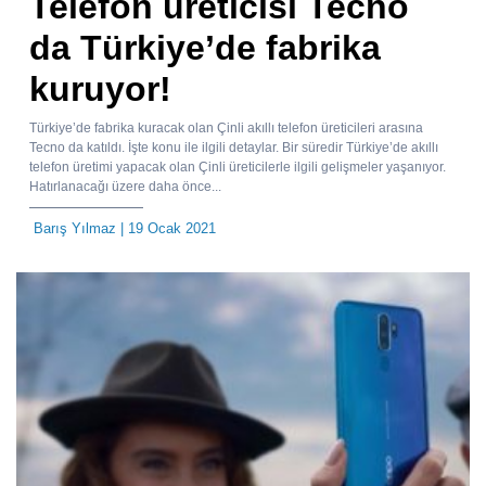
Telefon üreticisi Tecno
da Türkiye’de fabrika
kuruyor!
Türkiye’de fabrika kuracak olan Çinli akıllı telefon üreticileri arasına
Tecno da katıldı. İşte konu ile ilgili detaylar. Bir süredir Türkiye’de akıllı
telefon üretimi yapacak olan Çinli üreticilerle ilgili gelişmeler yaşanıyor.
Hatırlanacağı üzere daha önce...
Barış Yılmaz
| 19 Ocak 2021