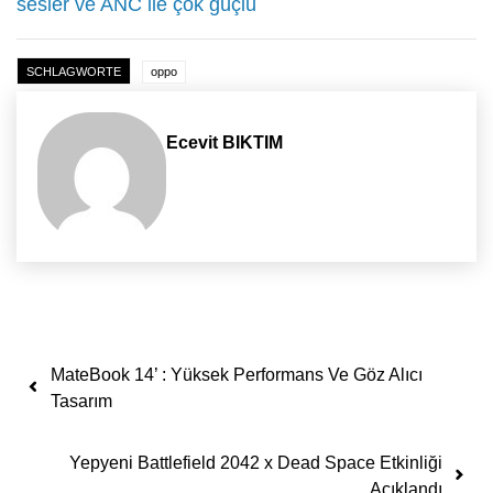
sesler ve ANC ile çok güçlü
SCHLAGWORTE
oppo
Ecevit BIKTIM
Yazı dolaşımı
MateBook 14’ : Yüksek Performans Ve Göz Alıcı
Tasarım
Yepyeni Battlefield 2042 x Dead Space Etkinliği
Açıklandı