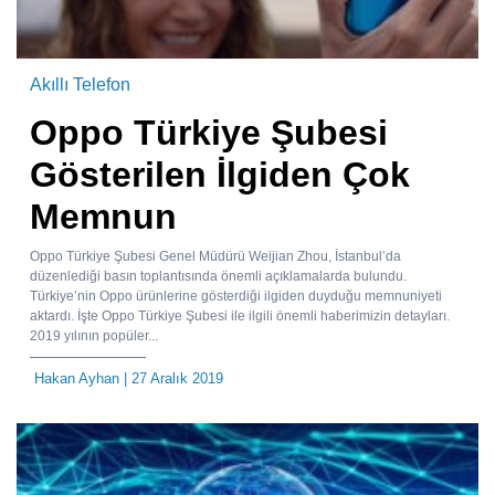
Akıllı Telefon
Oppo Türkiye Şubesi
Gösterilen İlgiden Çok
Memnun
Oppo Türkiye Şubesi Genel Müdürü Weijian Zhou, İstanbul’da
düzenlediği basın toplantısında önemli açıklamalarda bulundu.
Türkiye’nin Oppo ürünlerine gösterdiği ilgiden duyduğu memnuniyeti
aktardı. İşte Oppo Türkiye Şubesi ile ilgili önemli haberimizin detayları.
2019 yılının popüler...
Hakan Ayhan
| 27 Aralık 2019