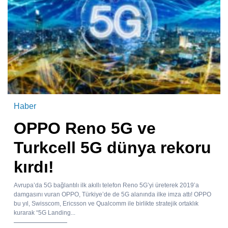
Haber
OPPO Reno 5G ve
Turkcell 5G dünya rekoru
kırdı!
Avrupa’da 5G bağlantılı ilk akıllı telefon Reno 5G’yi üreterek 2019’a
damgasını vuran OPPO, Türkiye’de de 5G alanında ilke imza attı! OPPO
bu yıl, Swisscom, Ericsson ve Qualcomm ile birlikte stratejik ortaklık
kurarak “5G Landing...