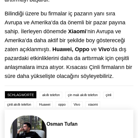
Bilindiği üzere bu firmalar iç pazarın yanı sıra
Avrupa ve Amerika’da da önemli bir pazar payına
sahip. İlerleyen dönemde
Xiaomi
’nin Avrupa ve
Amerika’da daha aktif bir şekilde boy göstereceği
zaten açıklanmıştı.
Huawei, Oppo
ve
Vivo
’da dış
pazardaki etkinliklerini daha da arttırmak için çeşitli
anlaşmalara imza atıyor. Kısacası Çinli firmaların bir
süre daha yükselişte olacağını söyleyebiliriz.
SCHLAGWORTE
akıllı telefon
çin malı akıllı telefon
çinli
çinli akıllı telefon
Huawei
oppo
Vivo
xiaomi
Osman Tufan