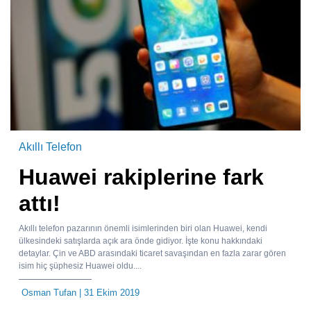
Akıllı Telefon
Huawei rakiplerine fark
attı!
Akıllı telefon pazarının önemli isimlerinden biri olan Huawei, kendi
ülkesindeki satışlarda açık ara önde gidiyor. İşte konu hakkındaki
detaylar. Çin ve ABD arasındaki ticaret savaşından en fazla zarar gören
isim hiç şüphesiz Huawei oldu....
Osman Tufan
| 31 Ekim 2019