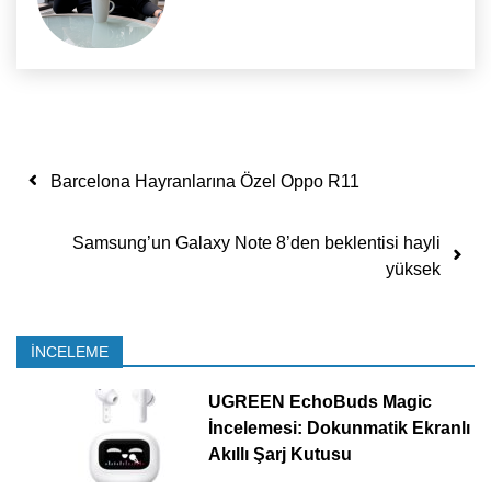
Yazı dolaşımı
Barcelona Hayranlarına Özel Oppo R11
Samsung’un Galaxy Note 8’den beklentisi hayli
yüksek
İNCELEME
UGREEN EchoBuds Magic
İncelemesi: Dokunmatik Ekranlı
Akıllı Şarj Kutusu