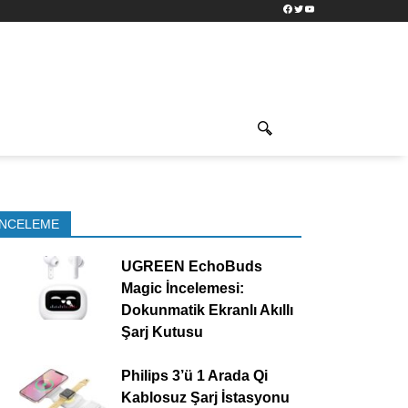
Facebook
Twitter
YouTube
İNCELEME
UGREEN EchoBuds
Magic İncelemesi:
Dokunmatik Ekranlı Akıllı
Şarj Kutusu
Philips 3’ü 1 Arada Qi
Kablosuz Şarj İstasyonu