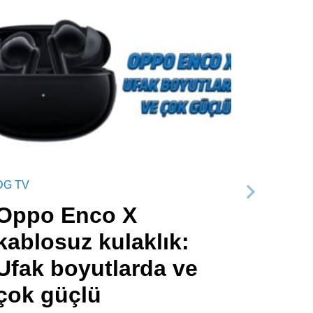
DG TV
Sonraki
Oppo Enco X
kablosuz kulaklık:
Ufak boyutlarda ve
çok güçlü