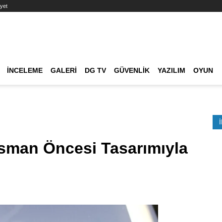
yet
Ana dolaşım
İNCELEME
GALERI
DG TV
GÜVENLIK
YAZILIM
OYUN
Etkinlik Ara
sman Öncesi Tasarımıyla