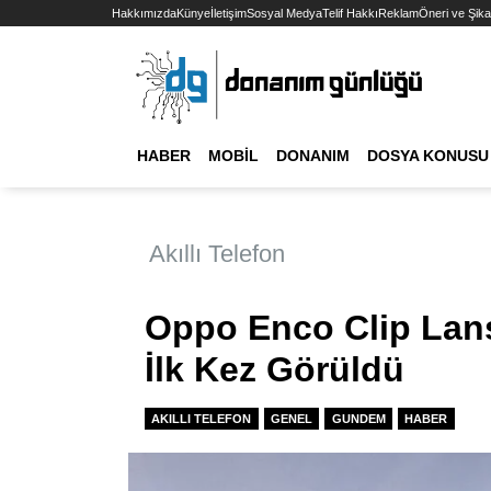
Hakkımızda
Künye
İletişim
Sosyal Medya
Telif Hakkı
Reklam
Öneri ve Şika
HABER
MOBIL
DONANIM
DOSYA KONUSU
Akıllı Telefon
Oppo Enco Clip Lan
İlk Kez Görüldü
AKILLI TELEFON
GENEL
GUNDEM
HABER