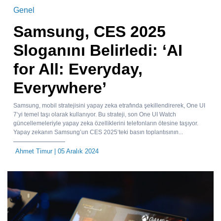
Genel
Samsung, CES 2025
Sloganını Belirledi: ‘AI
for All: Everyday,
Everywhere’
Samsung, mobil stratejisini yapay zeka etrafında şekillendirerek, One UI
7‘yi temel taşı olarak kullanıyor. Bu strateji, son One UI Watch
güncellemeleriyle yapay zeka özelliklerini telefonların ötesine taşıyor.
Yapay zekanın Samsung’un CES 2025‘teki basın toplantısının...
Ahmet Timur
| 05 Aralık 2024