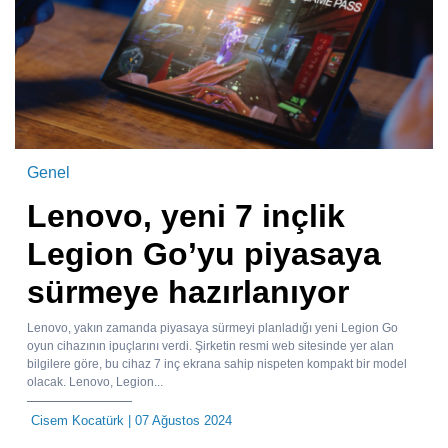
Genel
Lenovo, yeni 7 inçlik
Legion Go’yu piyasaya
sürmeye hazırlanıyor
Lenovo, yakın zamanda piyasaya sürmeyi planladığı yeni Legion Go
oyun cihazının ipuçlarını verdi. Şirketin resmi web sitesinde yer alan
bilgilere göre, bu cihaz 7 inç ekrana sahip nispeten kompakt bir model
olacak. Lenovo, Legion...
Cisem Kocatürk
| 07 Ağustos 2024