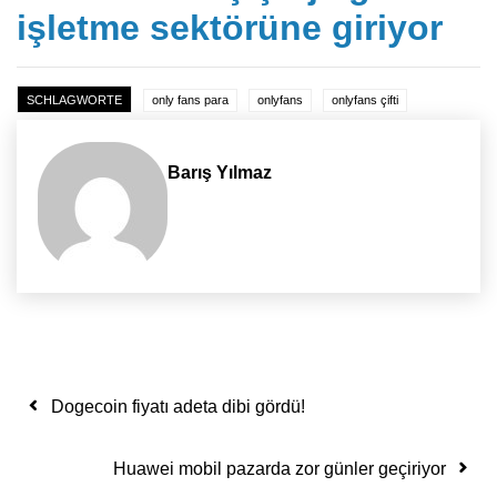
işletme sektörüne giriyor
SCHLAGWORTE
only fans para
onlyfans
onlyfans çifti
Barış Yılmaz
Yazı dolaşımı
Dogecoin fiyatı adeta dibi gördü!
Huawei mobil pazarda zor günler geçiriyor