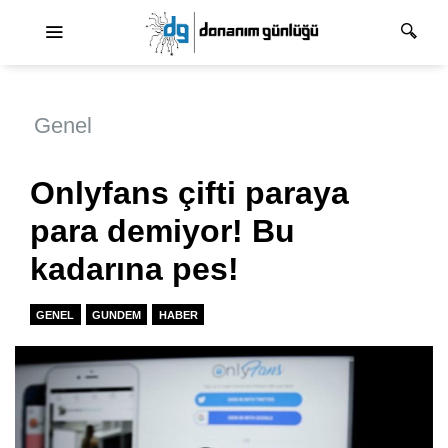
Ana dolaşım
Genel
Onlyfans çifti paraya
para demiyor! Bu
kadarına pes!
GENEL
GUNDEM
HABER