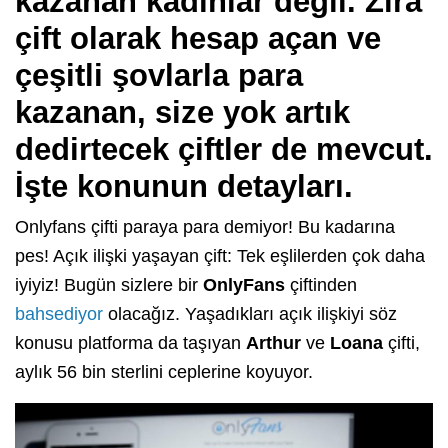
kazanan kadınlar değil. Zira
çift olarak hesap açan ve
çeşitli şovlarla para
kazanan, size yok artık
dedirtecek çiftler de mevcut.
İşte konunun detayları.
Onlyfans çifti paraya para demiyor! Bu kadarına
pes! Açık ilişki yaşayan çift: Tek eşlilerden çok daha
iyiyiz! Bugün sizlere bir
OnlyFans
çiftinden
bahsediyor
olacağız. Yaşadıkları açık ilişkiyi söz
konusu platforma da taşıyan
Arthur
ve
Loana
çifti,
aylık 56 bin sterlini ceplerine koyuyor.