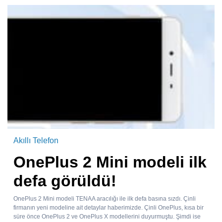
Akıllı Telefon
OnePlus 2 Mini modeli ilk
defa görüldü!
OnePlus 2 Mini modeli TENAA aracılığı ile ilk defa basına sızdı. Çinli
firmanın yeni modeline ait detaylar haberimizde. Çinli OnePlus, kısa bir
süre önce OnePlus 2 ve OnePlus X modellerini duyurmuştu. Şimdi ise