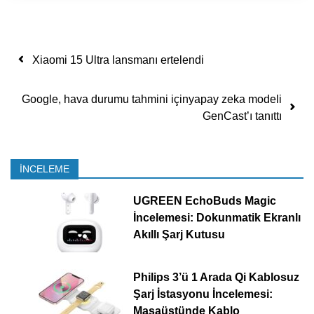
Yazı dolaşımı
Xiaomi 15 Ultra lansmanı ertelendi
Google, hava durumu tahmini içinyapay zeka modeli
GenCast’ı tanıttı
İNCELEME
UGREEN EchoBuds Magic
İncelemesi: Dokunmatik Ekranlı
Akıllı Şarj Kutusu
Philips 3’ü 1 Arada Qi Kablosuz
Şarj İstasyonu İncelemesi:
Masaüstünde Kablo